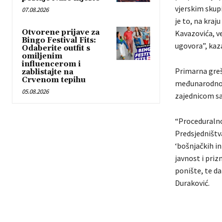
vjerskim skup
07.08.2026
je to, na kraj
Otvorene prijave za
Kavazovića, v
Bingo Festival Fits:
ugovora”, kaza
Odaberite outfit s
omiljenim
influencerom i
Primarna greš
zablistajte na
Crvenom tepihu
međunarodnop
05.08.2026
zajednicom sa
“Proceduralno
Predsjedništv
‘bošnjačkih in
javnost i priz
ponište, te da
Duraković.