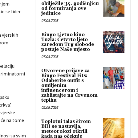
anjem
obilježile 34. godišnjicu
od formiranja ove
o se lider
jedinice
07.08.2026
 vjerskih
Bingo Ljetno kino
Tuzla: Četvrto ljeto
vnom
zaredom Trg slobode
postaje Naše mjesto
07.08.2026
elaciju
Otvorene prijave za
kriminatorni
Bingo Festival Fits:
Odaberite outfit s
omiljenim
influencerom i
zablistajte na Crvenom
rpsku
tepihu
rkva’.
05.08.2026
 vjerske
a će na tome
Toplotni talas širom
BiH se nastavlja,
meteorolozi otkrili
nosi sa svim
kada nas očekuje