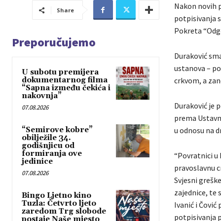
Nakon novih p
Share
potpisivanja 
Pokreta “Odgo
Preporučujemo
Duraković smat
ustanova – p
U subotu premijera
dokumentarnog filma
crkvom, a zan
“Sapna između čekića i
nakovnja”
Duraković je 
07.08.2026
prema Ustavno
“Semirove kobre”
u odnosu na dr
obilježile 34.
godišnjicu od
formiranja ove
“Povratnici u 
jedinice
pravoslavnu cr
07.08.2026
Svjesni greške
zajednice, te
Bingo Ljetno kino
Tuzla: Četvrto ljeto
Ivanić i Čović
zaredom Trg slobode
potpisivanja 
postaje Naše mjesto