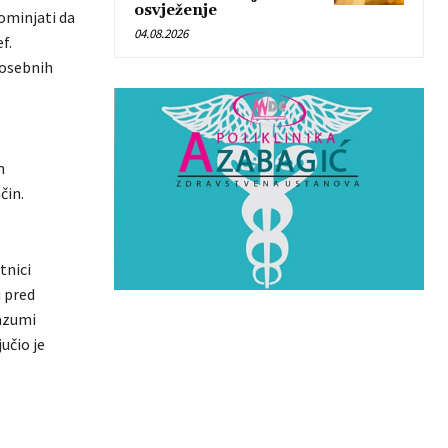
osvježenje
ominjati da
04.08.2026
f.
posebnih
m
čin.
tnici
u pred
razumi
učio je