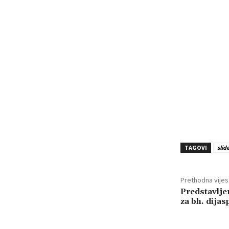
TAGOVI
slid
Prethodna vijes
Predstavljen
za bh. dija