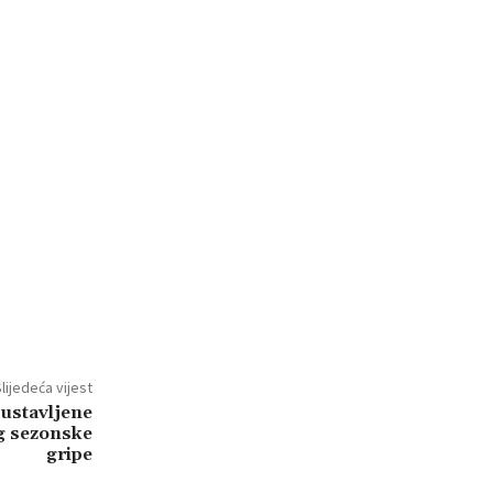
lijedeća vijest
ustavljene
g sezonske
gripe