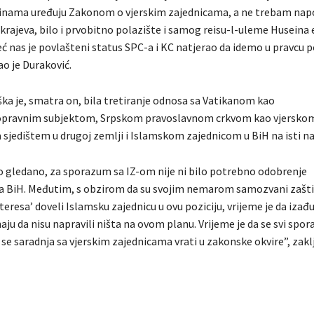
inama uređuju Zakonom o vjerskim zajednicama, a ne trebam nap
u krajeva, bilo i prvobitno polazište i samog reisu-l-uleme Huseina e
eć nas je povlašteni status SPC-a i KC natjerao da idemo u pravcu 
o je Duraković.
ka je, smatra on, bila tretiranje odnosa sa Vatikanom kao
ravnim subjektom, Srpskom pravoslavnom crkvom kao vjersko
 sjedištem u drugoj zemlji i Islamskom zajednicom u BiH na isti na
 gledano, za sporazum sa IZ-om nije ni bilo potrebno odobrenje
a BiH. Međutim, s obzirom da su svojim nemarom samozvani zašti
teresa’ doveli Islamsku zajednicu u ovu poziciju, vrijeme je da izađ
naju da nisu napravili ništa na ovom planu. Vrijeme je da se svi spo
 se saradnja sa vjerskim zajednicama vrati u zakonske okvire”, zaklj