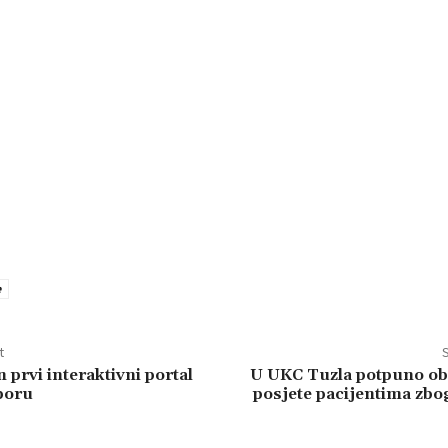
e
t
S
 prvi interaktivni portal
U UKC Tuzla potpuno ob
sporu
posjete pacijentima zbo