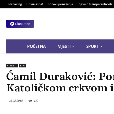
Marketing
Pokrivenost
Kodeks ponašanja
Izjava o transparentnosti
Glas Drine
POČETNA
VIJESTI
SPORT
VIJESTI
BIH
Ćamil Duraković: Po
Katoličkom crkvom 
26.02.2018
432