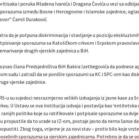
ritisaka i poruka Mladena Ivanića i Dragana Čovića u vezi sa odbij
sporazuma između Bosne i Hercegovine i Islamske zajednice, oglasi
vor” Ćamil Duraković.
ra da je potpuna diskriminacija i stavljanje u poziciju ekskluzivnih
otpisivanje sporazuma sa Katoličkom crkvom i Srpskom pravosla
emarivanje drugih vjerskih zajednica u BiH.
pozvao člana Predsjedništva BiH Bakira Izetbegovića da podnese ap
m sudu i zatraži da se ponište sporazumi sa KC i SPC-om kao dis
uge vjerske zajednice.
RS-u su svjedoci nesrazmjerno velikih izdvajanja iz javne kase za S
kvu. U Ustavu se ova institucija izdvaja i postavlja kao ‘entitetska c
 ranijih politika koje su ratifikovale i potpisale sporazume sa dvije
 su propustile da to urade sa IZ-om, postaje jasno da nema šanse d
 popustiti. Zbog toga, vrijeme je za novi stav – protiv bilo koje vrste
posebnih sporazuma sa vjerskim zajednicama. Potrebno je da se od