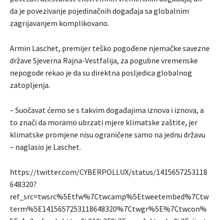
da je povezivanje pojedinačnih događaja sa globalnim
zagrijavanjem komplikovano.
Armin Laschet, premijer teško pogođene njemačke savezne
države Sjeverna Rajna-Vestfalija, za pogubne vremenske
nepogode rekao je da su direktna posljedica globalnog
zatopljenja.
– Suočavat ćemo se s takvim događajima iznova i iznova, a
to znači da moramo ubrzati mjere klimatske zaštite, jer
klimatske promjene nisu ograničene samo na jednu državu
– naglasio je Laschet.
https://twitter.com/CYBERPOLLUX/status/1415657253118
648320?
ref_src=twsrc%5Etfw%7Ctwcamp%5Etweetembed%7Ctw
term%5E1415657253118648320%7Ctwgr%5E%7Ctwcon%