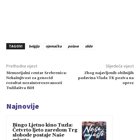
TAGOVI
belgija
njemačka
polave
slide
Prethodna vijest
Slijedeća vijest
Memorijalni centar Srebrenica:
Zbog najavljenih obilnijih
Nekažnjivost za genocid
padavina Vlada TK poziva na
rezultat nezainteresovanosti
oprez
Tužilaštva BiH
Najnovije
Bingo Ljetno kino Tuzla:
Četvrto ljeto zaredom Trg
slobode postaje Naše