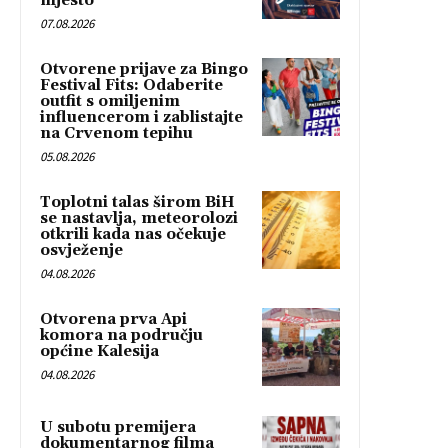
mjesto
07.08.2026
Otvorene prijave za Bingo
Festival Fits: Odaberite
outfit s omiljenim
influencerom i zablistajte
na Crvenom tepihu
05.08.2026
Toplotni talas širom BiH
se nastavlja, meteorolozi
otkrili kada nas očekuje
osvježenje
04.08.2026
Otvorena prva Api
komora na području
općine Kalesija
04.08.2026
U subotu premijera
dokumentarnog filma