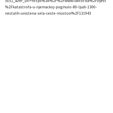
5Es1_&ref_url=https%3A%2F%2Fwww.faktor.ba%2Fvijest
%2Fkatastrofa-u-njemackoj-poginulo-80-ljudi-1300-
nestalih-unistena-sela-ceste-mostovi%2F131943