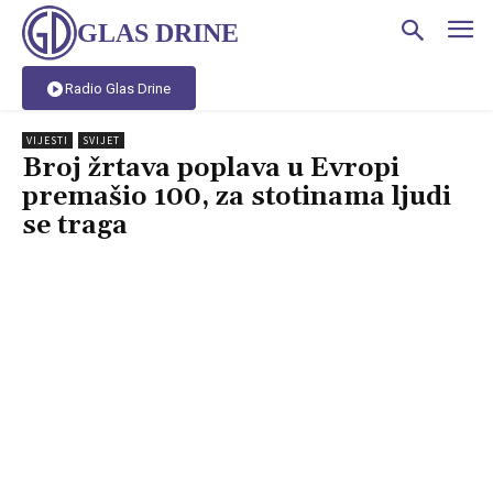
GLAS DRINE
Radio Glas Drine
VIJESTI
SVIJET
Broj žrtava poplava u Evropi
premašio 100, za stotinama ljudi
se traga