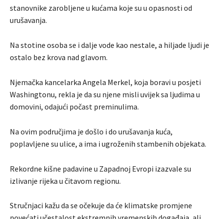
stanovnike zarobljene u kućama koje su u opasnosti od
urušavanja.
Na stotine osoba se i dalje vode kao nestale, a hiljade ljudi je
ostalo bez krova nad glavom.
Njemačka kancelarka Angela Merkel, koja boravi u posjeti
Washingtonu, rekla je da su njene misli uvijek sa ljudima u
domovini, odajući počast preminulima.
Na ovim područjima je došlo i do urušavanja kuća,
poplavljene su ulice, a ima i ugroženih stambenih objekata.
Rekordne kišne padavine u Zapadnoj Evropi izazvale su
izlivanje rijeka u čitavom regionu.
Stručnjaci kažu da se očekuje da će klimatske promjene
povećati učestalost ekstremnih vremenskih događaja, ali