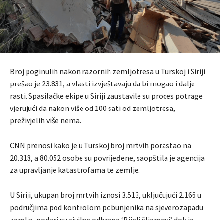
Broj poginulih nakon razornih zemljotresa u Turskoj i Siriji
prešao je 23.831, a vlasti izvještavaju da bi mogao i dalje
rasti. Spasilačke ekipe u Siriji zaustavile su proces potrage
vjerujući da nakon više od 100 sati od zemljotresa,
preživjelih više nema.
CNN prenosi kako je u Turskoj broj mrtvih porastao na
20.318, a 80.052 osobe su povrijeđene, saopštila je agencija
za upravljanje katastrofama te zemlje.
U Siriji, ukupan broj mrtvih iznosi 3.513, uključujući 2.166 u
područjima pod kontrolom pobunjenika na sjeverozapadu
zemlje, podaci su civilne odbrane ‘Bijeli šljemovi’ dok je