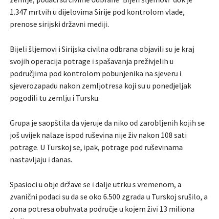
1.347 mrtvih u dijelovima Sirije pod kontrolom vlade,
prenose sirijski državni mediji.
Bijeli šljemovi i Sirijska civilna odbrana objavili su je kraj
svojih operacija potrage i spašavanja preživjelih u
područjima pod kontrolom pobunjenika na sjeveru i
sjeverozapadu nakon zemljotresa koji su u ponedjeljak
pogodili tu zemlju i Tursku.
Grupa je saopštila da vjeruje da niko od zarobljenih kojih se
još uvijek nalaze ispod ruševina nije živ nakon 108 sati
potrage. U Turskoj se, ipak, potrage pod ruševinama
nastavljaju i danas.
Spasioci u obje države se i dalje utrku s vremenom, a
zvanični podaci su da se oko 6.500 zgrada u Turskoj srušilo, a
zona potresa obuhvata područje u kojem živi 13 miliona