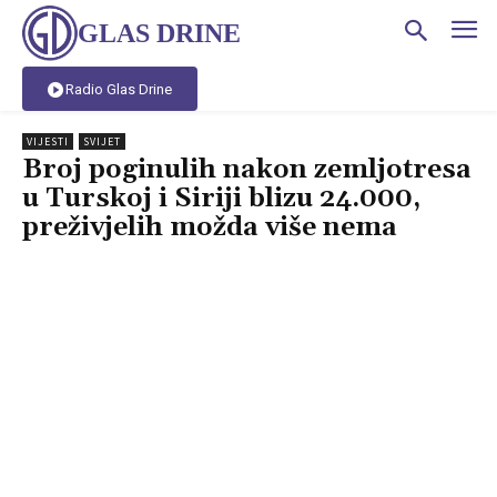
GLAS DRINE
Radio Glas Drine
VIJESTI
SVIJET
Broj poginulih nakon zemljotresa
u Turskoj i Siriji blizu 24.000,
preživjelih možda više nema