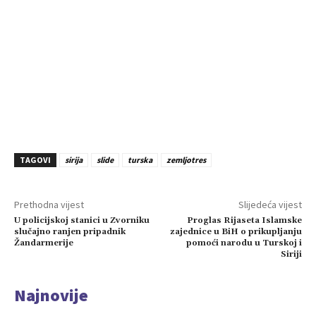
TAGOVI
sirija
slide
turska
zemljotres
Prethodna vijest
Slijedeća vijest
U policijskoj stanici u Zvorniku
Proglas Rijaseta Islamske
slučajno ranjen pripadnik
zajednice u BiH o prikupljanju
Žandarmerije
pomoći narodu u Turskoj i
Siriji
Najnovije