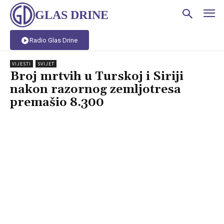
GLAS DRINE
Radio Glas Drine
VIJESTI
SVIJET
Broj mrtvih u Turskoj i Siriji
nakon razornog zemljotresa
premašio 8.300