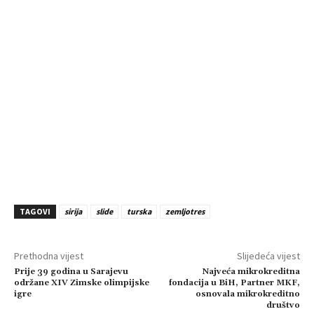
TAGOVI
sirija
slide
turska
zemljotres
Prethodna vijest
Slijedeća vijest
Prije 39 godina u Sarajevu
Najveća mikrokreditna
održane XIV Zimske olimpijske
fondacija u BiH, Partner MKF,
igre
osnovala mikrokreditno
društvo