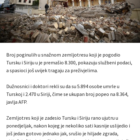
Broj poginulih u snažnom zemljotresu koji je pogodio
Tursku i Siriju u je premašio 8.300, pokazuju službeni podaci,
a spasioci još uvijek tragaju za preživjelima.
Dužnosnici i doktori rekli su da su 5.894 osobe umrle u
Turskoj i 2.470 u Siriji, čime se ukupan broj popeo na 8.364,
javlja AFP.
Zemljotres koji je zadesio Tursku i Siriju rano ujutru u
ponedjeljak, nakon kojeg je nekoliko sati kasnije uslijedio i
još jedan gotovo jednako jak, srušio je hiljade zgrada,