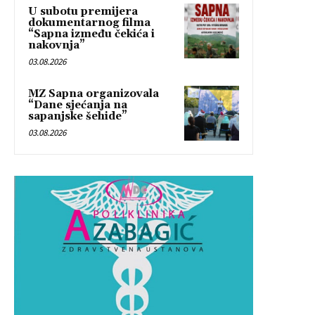
U subotu premijera
dokumentarnog filma
“Sapna između čekića i
nakovnja”
03.08.2026
MZ Sapna organizovala
“Dane sjećanja na
sapanjske šehide”
03.08.2026