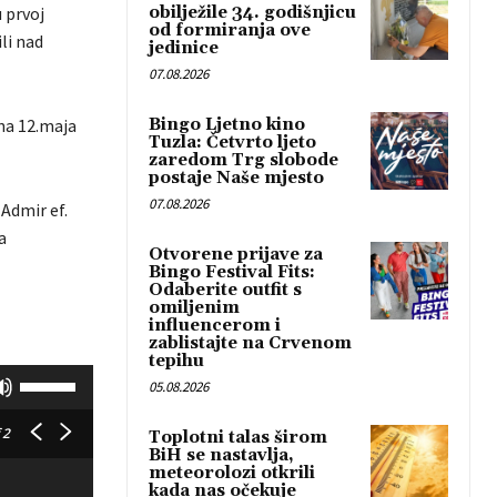
 prvoj
obilježile 34. godišnjicu
od formiranja ove
li nad
jedinice
07.08.2026
na 12.maja
Bingo Ljetno kino
Tuzla: Četvrto ljeto
zaredom Trg slobode
postaje Naše mjesto
07.08.2026
Admir ef.
a
Otvorene prijave za
Bingo Festival Fits:
Odaberite outfit s
omiljenim
influencerom i
zablistajte na Crvenom
tepihu
K
05.08.2026
o
r
 2
Toplotni talas širom
BiH se nastavlja,
i
meteorolozi otkrili
s
kada nas očekuje