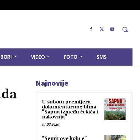
ZBORI
VIDEO
FOTO
SMS
Najnovije
ida
U subotu premijera
dokumentarnog filma
“Sapna između čekića i
nakovnja”
07.08.2026
“Semirove kobre”