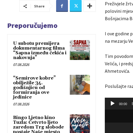
Preživjele žrt
Share
polovini mjese
Bošnjacima B
Preporučujemo
I ove godine 
na mezarju Vel
U subotu premijera
dokumentarnog filma
“Sapna između čekića i
Tim povodom, 
nakovnja”
Velića, i pred
07.08.2026
Ahmetovića.
“Semirove kobre”
obilježile 34.
Poslušajte ra
godišnjicu od
formiranja ove
jedinice
A
07.08.2026
00:00
u
d
Bingo Ljetno kino
Tuzla: Četvrto ljeto
i
zaredom Trg slobode
o
postaje Naše mjesto