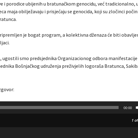
ve i porodice ubijenih u bratunačkom genocidu, već tradicionalno, u
ca maja obilježavaju i prisjećaju se genocida, koji su zločinci počini
ratunca.
pripremljen je bogat program, a kolektivna dženaza će biti obavlje
jaci.
ugostili smo predsjednika Organizacionog odbora manifestacije 
sjednika Bošnjačkog udruženja preživjelih logoraša Bratunca, Sakib
zgovor:
00:00
1
of