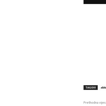
TAGOVI
slid
Prethodna vijes