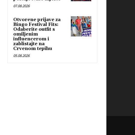
P
07.08.2026
l
Otvorene prijave za
a
Bingo Festival Fits:
y
Odaberite outfit s
omiljenim
e
influencerom i
r
zablistajte na
Crvenom tepihu
05.08.2026