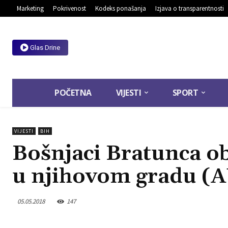
Marketing
Pokrivenost
Kodeks ponašanja
Izjava o transparentnosti
Glas Drine
POČETNA
VIJESTI
SPORT
VIJESTI
BIH
Bošnjaci Bratunca ob
u njihovom gradu (
05.05.2018
147