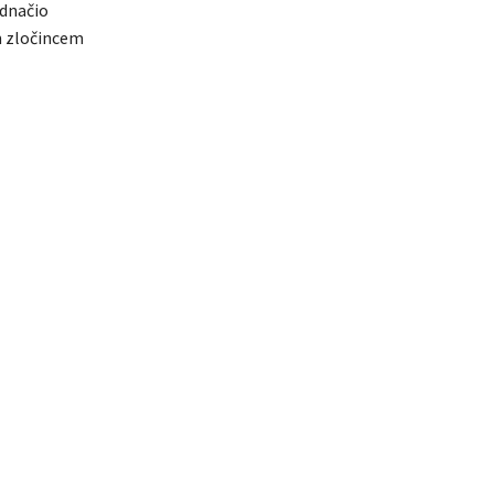
ednačio
im zločincem