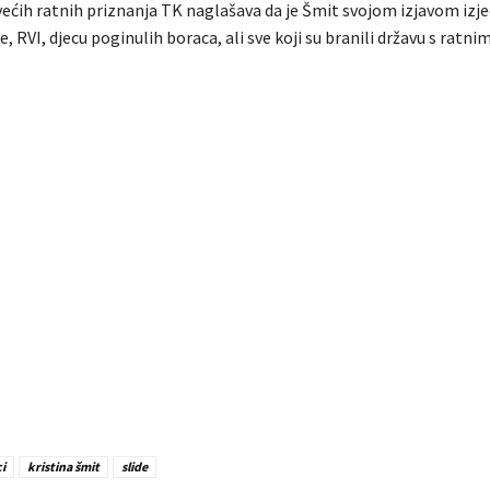
većih ratnih priznanja TK naglašava da je Šmit svojom izjavom izj
, RVI, djecu poginulih boraca, ali sve koji su branili državu s ratn
i
kristina šmit
slide