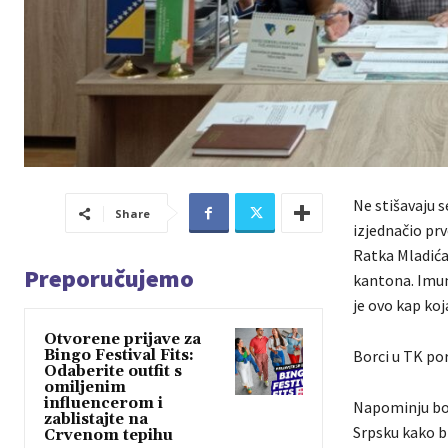
Ne stišavaju s
Share
izjednačio pr
Ratka Mladića.
Preporučujemo
kantona. Imuni
je ovo kap koja
Otvorene prijave za
Bingo Festival Fits:
Borci u TK por
Odaberite outfit s
omiljenim
influencerom i
Napominju bor
zablistajte na
Srpsku kako b
Crvenom tepihu