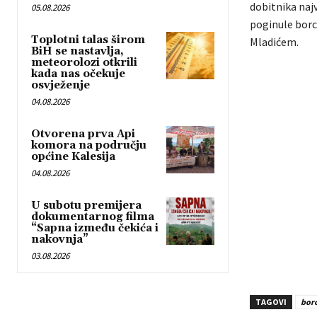
dobitnika naj
05.08.2026
poginule borce
Toplotni talas širom
Mladićem.
BiH se nastavlja,
meteorolozi otkrili
kada nas očekuje
osvježenje
04.08.2026
Otvorena prva Api
komora na području
općine Kalesija
04.08.2026
U subotu premijera
dokumentarnog filma
“Sapna između čekića i
nakovnja”
03.08.2026
TAGOVI
borc