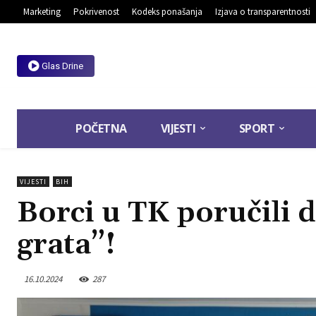
Marketing
Pokrivenost
Kodeks ponašanja
Izjava o transparentnosti
Glas Drine
POČETNA
VIJESTI
SPORT
VIJESTI
BIH
Borci u TK poručili 
grata”!
16.10.2024
287