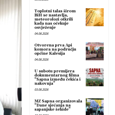
Toplotni talas širom
BiH se nastavlja,
meteorolozi otkrili
kada nas očekuje
osvježenje
04.08.2026
Otvorena prva Api
komora na području
općine Kalesija
04.08.2026
U subotu premijera
dokumentarnog filma
“Sapna između čekića i
nakovnja”
03.08.2026
MZ Sapna organizovala
“Dane sjećanja na
sapanjske šehide”