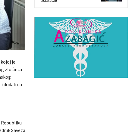
03.08.2026
kojoj je
og zločinca
anskog
i dodali da
u Republiku
jednik Saveza