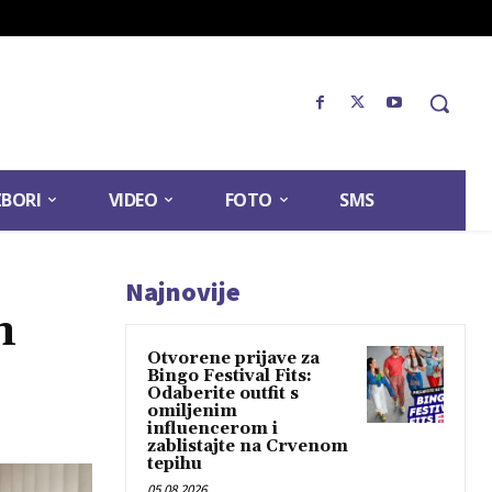
ZBORI
VIDEO
FOTO
SMS
Najnovije
n
Otvorene prijave za
Bingo Festival Fits:
Odaberite outfit s
omiljenim
influencerom i
zablistajte na Crvenom
tepihu
05.08.2026