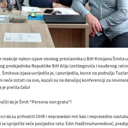
e reakcije nakon izjave visokog prestavnika u BiH Krisijana Šmita u 
vog predsjednika Republike BiH Aliju Izetbegovića i osuđenog ratn
 Šmitova izjava uvrijedila je, i povrijedila, borce na području Tuzl
 neće ostati na ovo, kazali su na današjoj konferenciji za novinare 
 je prelila čašu!
učili da je Šmit “Persona non grata”!
ci da su prihvatili OHR i nepravedan mir kao i nepravedno nastal
i se spriječile veće posljedice rata. Edin Hadžimuhamedović, preds