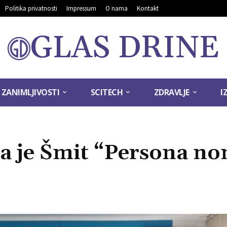
Politika privatnosti
Impressum
O nama
Kontakt
GLAS DRINE
ZANIMLJIVOSTI
SCITECH
ZDRAVLJE
I
da je Šmit “Persona no