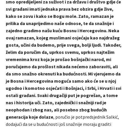
smo opredijeljeni za suživot i za državu i društvo gdje će
svi građani imati jednaka prava bez obzira gdje žive,
kako se zovu i kako se Bogu mole. Zato, ramazan je
prilika da unaprijedimo naše odnose, te da snažnije i
zajedno gradimo našu kuću Bosnu i Hercegovinu. Neka
ovaj ramazan, kojeg muslimani osjećaju kao najdražeg
gosta, učini da budemo, prije svega, bolji ljudi.
Također,
želim da poručim da, uprkos svemu, uprkos najtežim
vremenima kroz koja je prošao bošnjački narod, mi
poručujemo da prošlost nikada nećemo zaboraviti, ali
da smo snažno okrenuti ka budućnosti. Mi vjerujemo da
je Bosna i Hercegovina moguća samo ako će se u njoj
ugodno i komotno osjećati i Bošnjaci, i Srbi, i Hrvati i svi
ostali građani. Svaki drugačiji put je pogrešan, a tome
nas i historija uči. Zato, zajednički i snažniji rad je
neophodan i zbog nas, ali posebno zbog budućih
generacija koje dolaze
, poručio je potpredsjednik Salkić,
dodajući da se u budućnosti još snažnije moraju graditi