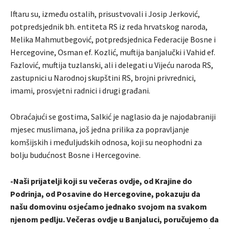
Iftaru su, između ostalih, prisustvovali i Josip Jerković,
potpredsjednik bh. entiteta RS iz reda hrvatskog naroda,
Melika Mahmutbegović, potpredsjednica Federacije Bosne i
Hercegovine, Osman ef. Kozlić, muftija banjalučki i Vahid ef.
Fazlović, muftija tuzlanski, ali i delegati u Vijeću naroda RS,
zastupnici u Narodnoj skupštini RS, brojni privrednici,
imami, prosvjetni radnici i drugi građani.
Obraćajući se gostima, Salkić je naglasio da je najodabraniji
mjesec muslimana, još jedna prilika za popravljanje
komšijskih i međuljudskih odnosa, koji su neophodni za
bolju budućnost Bosne i Hercegovine.
-Naši prijatelji koji su večeras ovdje, od Krajine do
Podrinja, od Posavine do Hercegovine, pokazuju da
našu domovinu osjećamo jednako svojom na svakom
njenom pedlju. Večeras ovdje u Banjaluci, poručujemo da