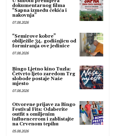
U subotu premijera
dokumentarnog filma
“Sapna između čekića i
nakovnja”
07.08.2026
“Semirove kobre”
obilježile 34. godišnjicu od
formiranja ove jedinice
07.08.2026
Bingo Ljetno kino Tuzla:
Četvrto ljeto zaredom Trg
slobode postaje Naše
mjesto
07.08.2026
Otvorene prijave za Bingo
Festival Fits: Odaberite
outfit s omiljenim
influencerom i zablistajte
na Crvenom tepihu
05.08.2026