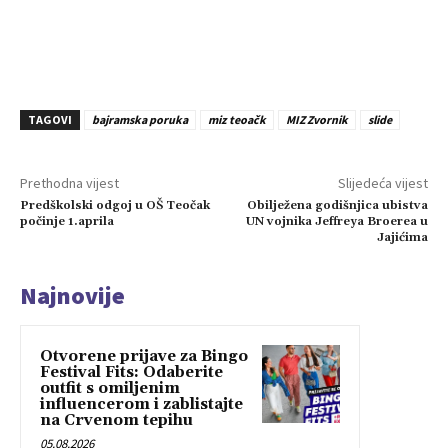
TAGOVI
bajramska poruka
miz teoačk
MIZ Zvornik
slide
Prethodna vijest
Slijedeća vijest
Predškolski odgoj u OŠ Teočak
Obilježena godišnjica ubistva
počinje 1.aprila
UN vojnika Jeffreya Broerea u
Jajićima
Najnovije
Otvorene prijave za Bingo
Festival Fits: Odaberite
outfit s omiljenim
influencerom i zablistajte
na Crvenom tepihu
05.08.2026