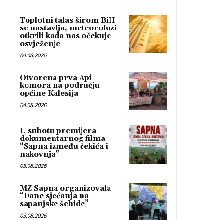
Toplotni talas širom BiH
se nastavlja, meteorolozi
otkrili kada nas očekuje
osvježenje
04.08.2026
Otvorena prva Api
komora na području
općine Kalesija
04.08.2026
U subotu premijera
dokumentarnog filma
“Sapna između čekića i
nakovnja”
03.08.2026
MZ Sapna organizovala
“Dane sjećanja na
sapanjske šehide”
03.08.2026