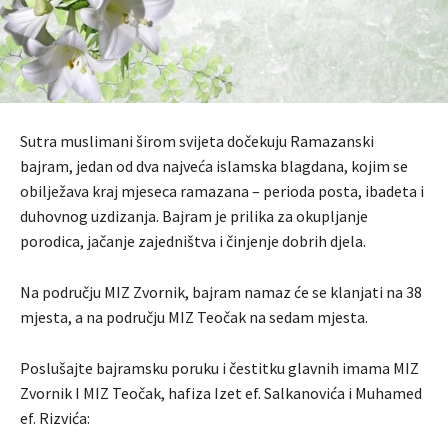
Sutra muslimani širom svijeta dočekuju Ramazanski
bajram, jedan od dva najveća islamska blagdana, kojim se
obilježava kraj mjeseca ramazana – perioda posta, ibadeta i
duhovnog uzdizanja. Bajram je prilika za okupljanje
porodica, jačanje zajedništva i činjenje dobrih djela.
Na području MIZ Zvornik, bajram namaz će se klanjati na 38
mjesta, a na području MIZ Teočak na sedam mjesta.
Poslušajte bajramsku poruku i čestitku glavnih imama MIZ
Zvornik I MIZ Teočak, hafiza Izet ef. Salkanovića i Muhamed
ef. Rizvića: