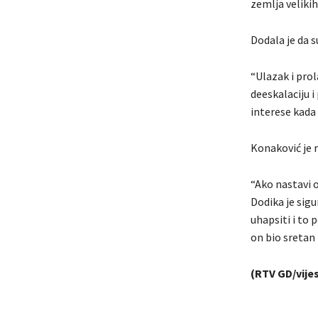
zemlja velikih 
Dodala je da s
“Ulazak i prol
deeskalaciju i
interese kada 
Konaković je r
“Ako nastavi o
Dodika je sigu
uhapsiti i to 
on bio sretan 
(RTV GD/vijes