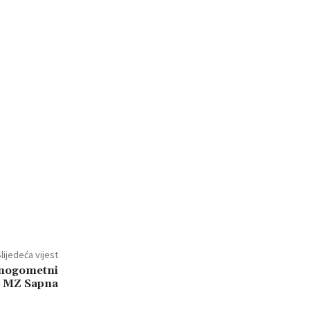
lijedeća vijest
onogometni
a MZ Sapna