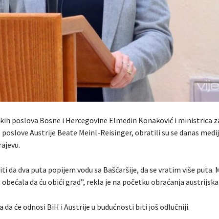
skih poslova Bosne i Hercegovine Elmedin Konaković i ministrica z
oslove Austrije Beate Meinl-Reisinger, obratili su se danas med
ajevu.
iti da dva puta popijem vodu sa Baščaršije, da se vratim više puta.
m obećala da ću obići grad”, rekla je na početku obraćanja austrijska
 da će odnosi BiH i Austrije u budućnosti biti još odlučniji.