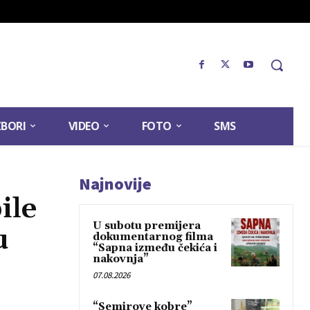
ZBORI
VIDEO
FOTO
SMS
Najnovije
ile
U subotu premijera
u
dokumentarnog filma
“Sapna između čekića i
nakovnja”
07.08.2026
“Semirove kobre”