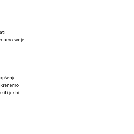
ati
i imamo svoje
Hapšenje
ga krenemo
iti jer bi