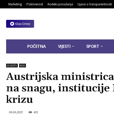
Marketing
Pokrivenost
Kodeks ponašanja
Izjava o transparentnosti
Glas Drine
POČETNA
VIJESTI
SPORT
VIJESTI
BIH
Austrijska ministrica
na snagu, institucije
krizu
04.04.2025
401