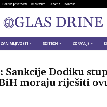
Politika privatnosti
Impressum
O nama
Kontakt
GLAS DRINE
ZANIMLJIVOSTI
SCITECH
ZDRAVLJE
I
: Sankcije Dodiku stup
 BiH moraju riješiti ov