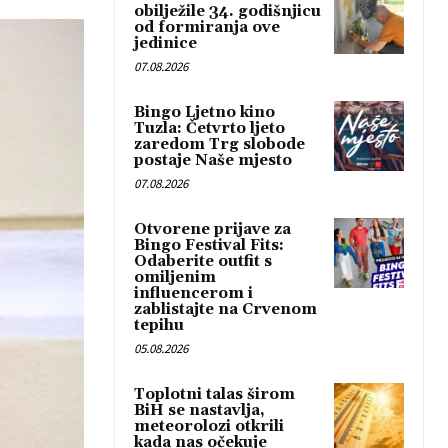
obilježile 34. godišnjicu
od formiranja ove
jedinice
07.08.2026
Bingo Ljetno kino
Tuzla: Četvrto ljeto
zaredom Trg slobode
postaje Naše mjesto
07.08.2026
Otvorene prijave za
Bingo Festival Fits:
Odaberite outfit s
omiljenim
influencerom i
zablistajte na Crvenom
tepihu
05.08.2026
Toplotni talas širom
BiH se nastavlja,
meteorolozi otkrili
kada nas očekuje