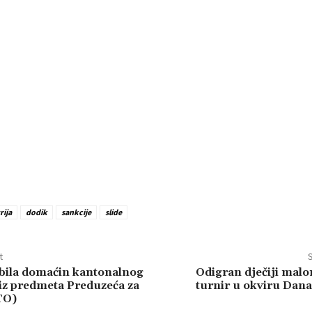
rija
dodik
sankcije
slide
t
S
bila domaćin kantonalnog
Odigran dječiji mal
iz predmeta Preduzeća za
turnir u okviru Dan
TO)