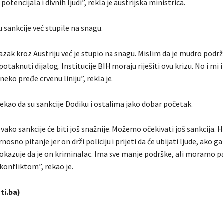
potencijala i divnih ljudi”, rekla je austrijska ministrica.
u sankcije već stupile na snagu.
azak kroz Austriju već je stupio na snagu. Mislim da je mudro podrž
 potaknuti dijalog. Institucije BIH moraju riješiti ovu krizu. No i m
neko pređe crvenu liniju”, rekla je.
ekao da su sankcije Dodiku i ostalima jako dobar početak.
vako sankcije će biti još snažnije. Možemo očekivati još sankcija. 
rnosno pitanje jer on drži policiju i prijeti da će ubijati ljude, ako 
pokazuje da je on kriminalac. Ima sve manje podrške, ali moramo paz
konfliktom”, rekao je.
ti.ba)