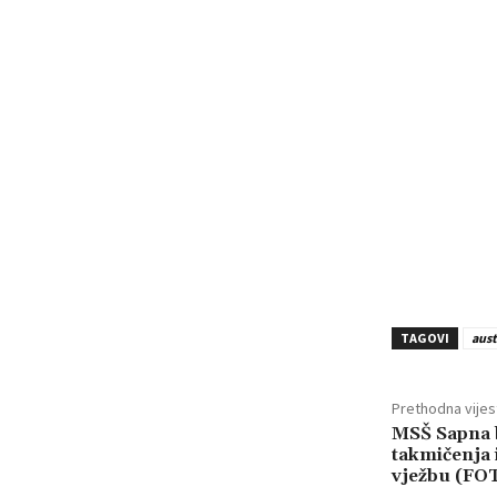
TAGOVI
aust
Prethodna vijes
MSŠ Sapna 
takmičenja 
vježbu (FO