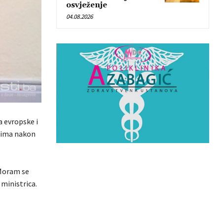
osvježenje
04.08.2026
a evropske i
ijima nakon
 Moram se
 ministrica.