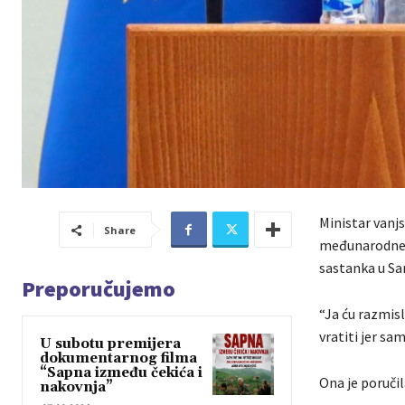
Ministar vanj
Share
međunarodne p
sastanka u Sar
Preporučujemo
“Ja ću razmisl
vratiti jer sa
U subotu premijera
dokumentarnog filma
“Sapna između čekića i
Ona je poručila
nakovnja”