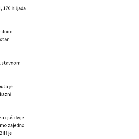
, 170 hiljada
rednim
istar
i ustavnom
puta je
kazni
 i još dvije
ramo zajedno
BiH je