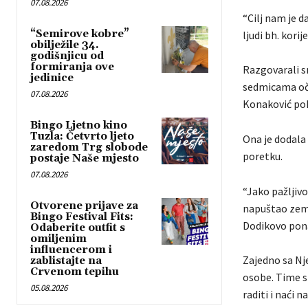
07.08.2026
“Cilj nam je d
“Semirove kobre”
ljudi bh. korije
obilježile 34.
godišnjicu od
formiranja ove
Razgovarali s
jedinice
sedmicama oček
07.08.2026
Konaković pok
Bingo Ljetno kino
Tuzla: Četvrto ljeto
Ona je dodala 
zaredom Trg slobode
poretku.
postaje Naše mjesto
07.08.2026
“Jako pažljivo
Otvorene prijave za
napuštao zeml
Bingo Festival Fits:
Dodikovo pon
Odaberite outfit s
omiljenim
influencerom i
Zajedno sa Nj
zablistajte na
Crvenom tepihu
osobe. Time s
05.08.2026
raditi i naći 