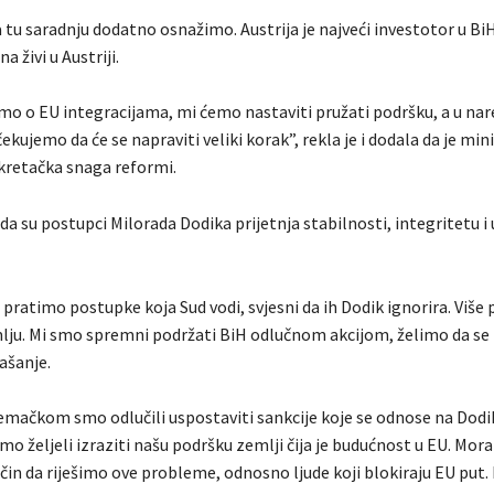
a tu saradnju dodatno osnažimo. Austrija je najveći investotor u BiH
na živi u Austriji.
mo o EU integracijama, mi ćemo nastaviti pružati podršku, a u na
ujemo da će se napraviti veliki korak”, rekla je i dodala da je min
retačka snaga reformi.
da su postupci Milorada Dodika prijetnja stabilnosti, integritetu 
 pratimo postupke koja Sud vodi, svjesni da ih Dodik ignorira. Više 
ju. Mi smo spremni podržati BiH odlučnom akcijom, želimo da se 
ašanje.
emačkom smo odlučili uspostaviti sankcije koje se odnose na Dodika
mo željeli izraziti našu podršku zemlji čija je budućnost u EU. Mo
način da riješimo ove probleme, odnosno ljude koji blokiraju EU put. 