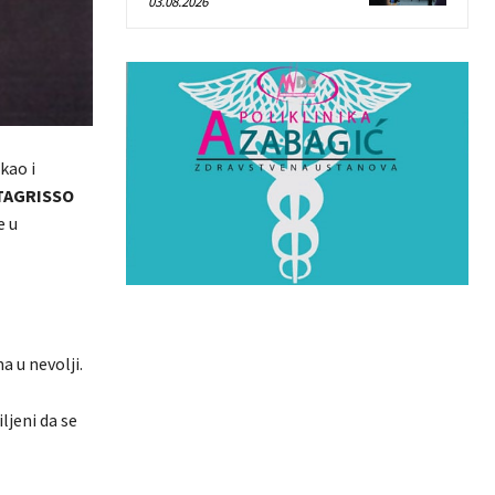
03.08.2026
kao i
TAGRISSO
e u
 u nevolji.
iljeni da se