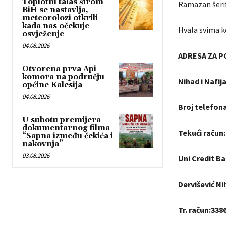
Toplotni talas širom
Ramazan šeri
BiH se nastavlja,
meteorolozi otkrili
kada nas očekuje
Hvala svima k
osvježenje
04.08.2026
ADRESA ZA 
Otvorena prva Api
komora na području
Nihad i Nafij
općine Kalesija
04.08.2026
Broj telefona
U subotu premijera
dokumentarnog filma
Tekući račun:
“Sapna između čekića i
nakovnja”
03.08.2026
Uni Credit B
Dervišević Ni
Tr. račun:33