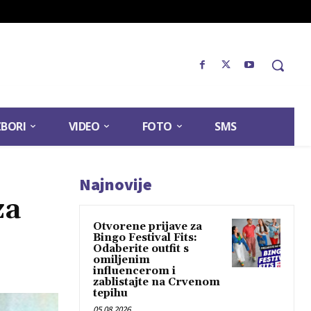
ZBORI
VIDEO
FOTO
SMS
Najnovije
za
Otvorene prijave za
Bingo Festival Fits:
Odaberite outfit s
omiljenim
influencerom i
zablistajte na Crvenom
tepihu
05.08.2026