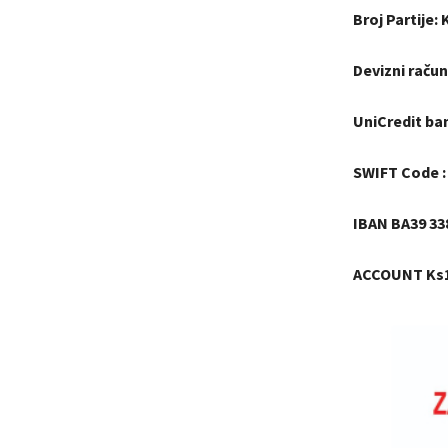
Broj Partije:
Devizni račun
UniCredit ba
SWIFT Code 
IBAN BA39 338
ACCOUNT Ks1