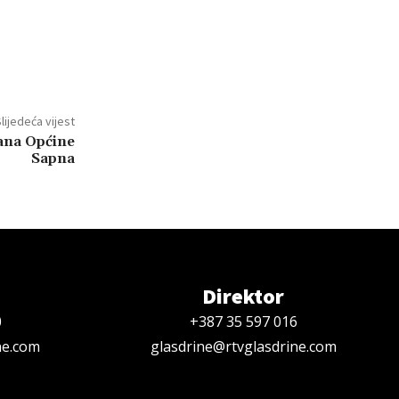
lijedeća vijest
ana Općine
Sapna
Direktor
0
+387 35 597 016
ne.com
glasdrine@rtvglasdrine.com