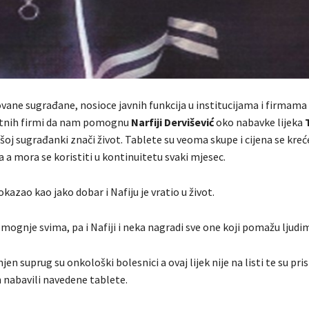
ane sugrađane, nosioce javnih funkcija u institucijama i firmama 
atnih firmi da nam pomognu
Narfiji Dervišević
oko nabavke lijeka
ašoj sugrađanki znači život. Tablete su veoma skupe i cijena se kreć
 a mora se koristiti u kontinuitetu svaki mjesec.
okazao kao jako dobar i Nafiju je vratio u život.
gnje svima, pa i Nafiji i neka nagradi sve one koji pomažu ljudima
njen suprug su onkološki bolesnici a ovaj lijek nije na listi te su pris
h nabavili navedene tablete.