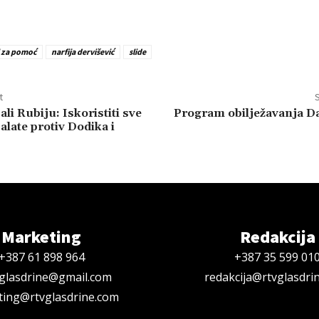
 za pomoć
narfija dervišević
slide
t
S
ali Rubiju: Iskoristiti sve
Program obilježavanja D
alate protiv Dodika i
Marketing
Redakcija
+387 61 898 964
+387 35 599 01
oglasdrine@gmail.com
redakcija@rtvglasdri
ing@rtvglasdrine.com