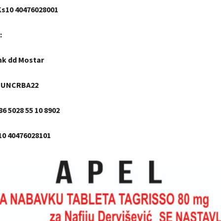
 Ks10 40476028001
:
nk dd Mostar
: UNCRBA22
6 5028 55 10 8902
0 40476028101