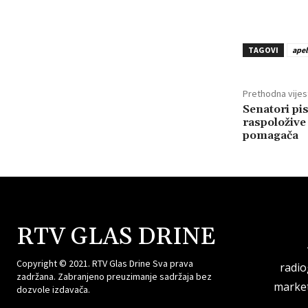
TAGOVI
apel
Prethodna vijes
Senatori pis
raspoložive 
pomagača
RTV GLAS DRINE
Copyright © 2021. RTV Glas Drine Sva prava
radi
zadržana. Zabranjeno preuzimanje sadržaja bez
market
dozvole izdavača.