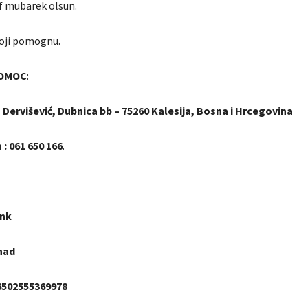
f mubarek olsun.
oji pomognu.
POMOC
:
a Dervišević, Dubnica bb – 75260 Kalesija, Bosna i Hrcegovina
 : 061 650 166
.
ank
had
86502555369978