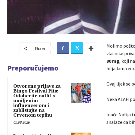
Molimo poštov
Share
vlasnike priv
80 mg
, koji n
Preporučujemo
hiljadama eura
Ovaj lijek se p
Otvorene prijave za
Bingo Festival Fits:
Odaberite outfit s
Neka ALAH pomo
omiljenim
influencerom i
zablistajte na
Inače Nafija i 
Crvenom tepihu
snalaze da bi
05.08.2026