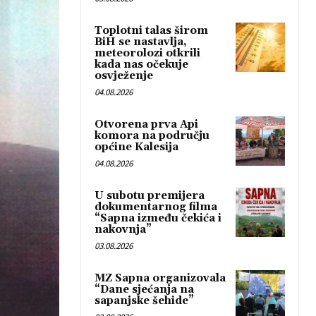
Toplotni talas širom
BiH se nastavlja,
meteorolozi otkrili
kada nas očekuje
osvježenje
04.08.2026
Otvorena prva Api
komora na području
općine Kalesija
04.08.2026
U subotu premijera
dokumentarnog filma
“Sapna između čekića i
nakovnja”
03.08.2026
MZ Sapna organizovala
“Dane sjećanja na
sapanjske šehide”