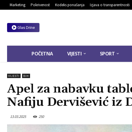
Marketing
Pokrivenost
Kodeks ponašanja
Izjava o transparentnosti
Glas Drine
POČETNA
VIJESTI
SPORT
VIJESTI
BIH
Apel za nabavku tab
Nafiju Dervišević iz
13.03.2025
250