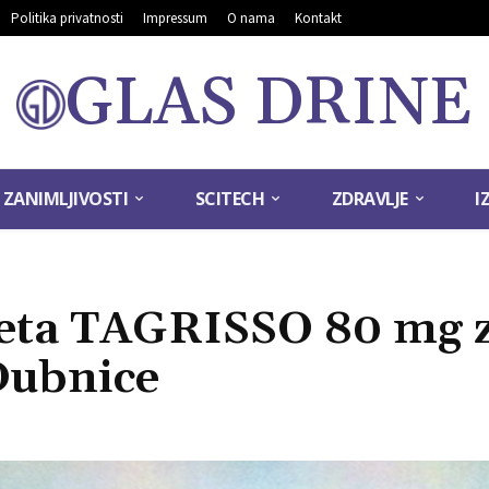
Politika privatnosti
Impressum
O nama
Kontakt
GLAS DRINE
ZANIMLJIVOSTI
SCITECH
ZDRAVLJE
I
leta TAGRISSO 80 mg 
 Dubnice