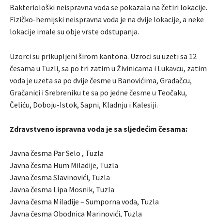
Bakteriološki neispravna voda se pokazala na četiri lokacije.
Fizičko-hemijski neispravna voda je na dvije lokacije, a neke
lokacije imale su obje vrste odstupanja.
Uzorci su prikupljeni širom kantona. Uzroci su uzeti sa 12
česama u Tuzli, sa po tri zatim u Živinicama i Lukavcu, zatim
voda je uzeta sa po dvije česme u Banovićima, Gradačcu,
Gračanici i Srebreniku te sa po jedne česme u Teočaku,
Čeliću, Doboju-Istok, Sapni, Kladnju i Kalesiji.
Zdravstveno ispravna voda je sa sljedećim česama:
Javna česma Par Selo , Tuzla
Javna česma Hum Miladije, Tuzla
Javna česma Slavinovići, Tuzla
Javna česma Lipa Mosnik, Tuzla
Javna česma Miladije – Sumporna voda, Tuzla
Javna česma Obodnica Marinovići, Tuzla