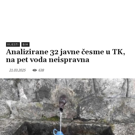
VIJESTI
BIH
Analizirane 32 javne česme u TK,
na pet voda neispravna
21.03.2025
638