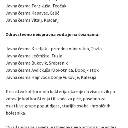
Javna česma Terzikuša, Teočak
Javna česma Kapavac, Čelić
Javna česma Vitalj, Kladanj
Zdravstveno neispravna voda je na česmama:
Javna česma Kiseljak – prirodna mineralna, Tuzla
Javna česma Ječmište, Tuzla
Javna česma Bukovik, Srebrenik
Javna česma Avdićkuša Klokotnica, Doboj-Istok
Javna česma Hajr voda Donje Vukovije, Kalesija
Prisustvo koliformnih bakterija ukazuje na visok rizik po
zdravlje kod korištenja tih voda za piće, posebno za
osjetljive grupe poput djece, starijih osoba i hroničnih
bolesnika.
“Građanima se savjetuje izbjegavanje konzumacije vode s