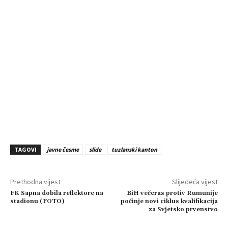
TAGOVI
javne česme
slide
tuzlanski kanton
Prethodna vijest
Slijedeća vijest
FK Sapna dobila reflektore na
BiH večeras protiv Rumunije
stadionu (FOTO)
počinje novi ciklus kvalifikacija
za Svjetsko prvenstvo