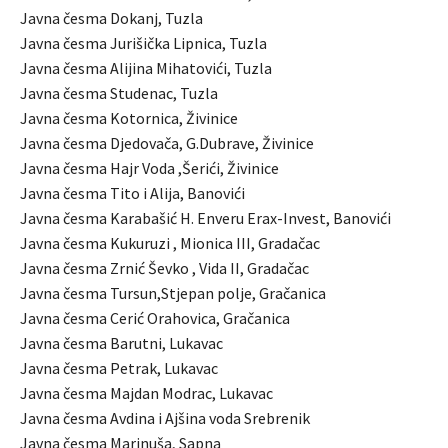
Javna česma Dokanj, Tuzla
Javna česma Jurišička Lipnica, Tuzla
Javna česma Alijina Mihatovići, Tuzla
Javna česma Studenac, Tuzla
Javna česma Kotornica, Živinice
Javna česma Djedovača, G.Dubrave, Živinice
Javna česma Hajr Voda ,Šerići, Živinice
Javna česma Tito i Alija, Banovići
Javna česma Karabašić H. Enveru Erax-Invest, Banovići
Javna česma Kukuruzi , Mionica III, Gradačac
Javna česma Zrnić Ševko , Vida II, Gradačac
Javna česma Tursun,Stjepan polje, Gračanica
Javna česma Cerić Orahovica, Gračanica
Javna česma Barutni, Lukavac
Javna česma Petrak, Lukavac
Javna česma Majdan Modrac, Lukavac
Javna česma Avdina i Ajšina voda Srebrenik
Javna česma Marinuša, Sapna