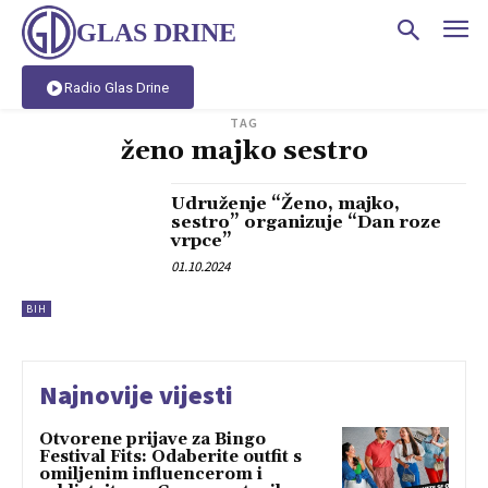
GLAS DRINE
Radio Glas Drine
TAG
ženo majko sestro
Udruženje “Ženo, majko,
sestro” organizuje “Dan roze
vrpce”
01.10.2024
BIH
Najnovije vijesti
Otvorene prijave za Bingo
Festival Fits: Odaberite outfit s
omiljenim influencerom i