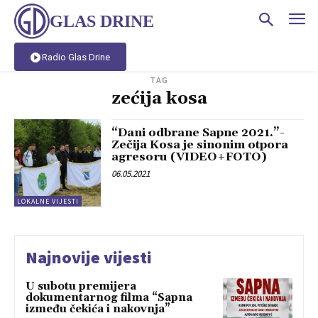
GLAS DRINE
Radio Glas Drine
TAG
zećija kosa
“Dani odbrane Sapne 2021.”-
Zečija Kosa je sinonim otpora
agresoru (VIDEO+FOTO)
06.05.2021
LOKALNE VIJESTI
Najnovije vijesti
U subotu premijera
dokumentarnog filma “Sapna
između čekića i nakovnja”