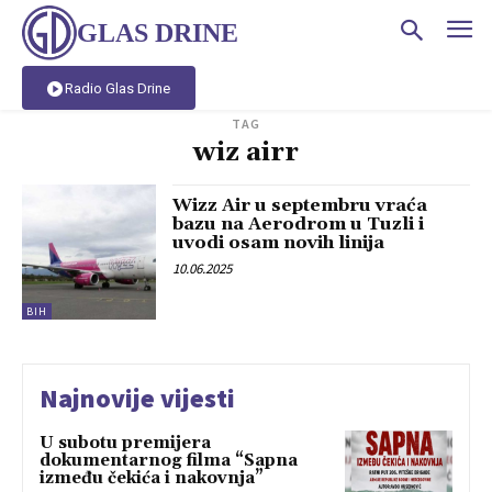
GLAS DRINE
Radio Glas Drine
TAG
wiz airr
Wizz Air u septembru vraća
bazu na Aerodrom u Tuzli i
uvodi osam novih linija
10.06.2025
BIH
Najnovije vijesti
U subotu premijera
dokumentarnog filma “Sapna
između čekića i nakovnja”