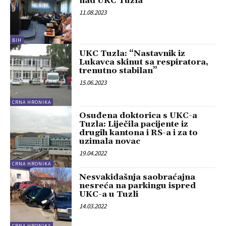
nad UKC Tuzla
11.08.2023
BIH
UKC Tuzla: “Nastavnik iz
Lukavca skinut sa respiratora,
trenutno stabilan”
15.06.2023
CRNA HRONIKA
Osuđena doktorica s UKC-a
Tuzla: Liječila pacijente iz
drugih kantona i RS-a i za to
uzimala novac
19.04.2022
CRNA HRONIKA
Nesvakidašnja saobraćajna
nesreća na parkingu ispred
UKC-a u Tuzli
14.03.2022
CRNA HRONIKA