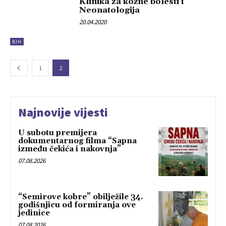
Klinika za kožne bolesti i
Neonatologija
20.04.2020
BIH
1
2
Najnovije vijesti
U subotu premijera
dokumentarnog filma “Sapna
između čekića i nakovnja”
07.08.2026
“Semirove kobre” obilježile 34.
godišnjicu od formiranja ove
jedinice
07.08.2026