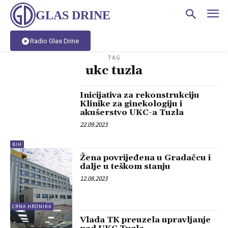
GLAS DRINE
Radio Glas Drine
TAG
ukc tuzla
Inicijativa za rekonstrukciju
Klinike za ginekologiju i
akušerstvo UKC-a Tuzla
22.09.2023
BIH
Žena povrijeđena u Gradačcu i
dalje u teškom stanju
12.08.2023
CRNA HRONIKA
Vlada TK preuzela upravljanje