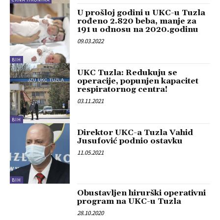
U prošloj godini u UKC-u Tuzla
rođeno 2.820 beba, manje za
191 u odnosu na 2020.godinu
09.03.2022
BIH
UKC Tuzla: Redukuju se
operacije, popunjen kapacitet
respiratornog centra!
03.11.2021
BIH
Direktor UKC-a Tuzla Vahid
Jusufović podnio ostavku
11.05.2021
BIH
Obustavljen hirurški operativni
program na UKC-u Tuzla
28.10.2020