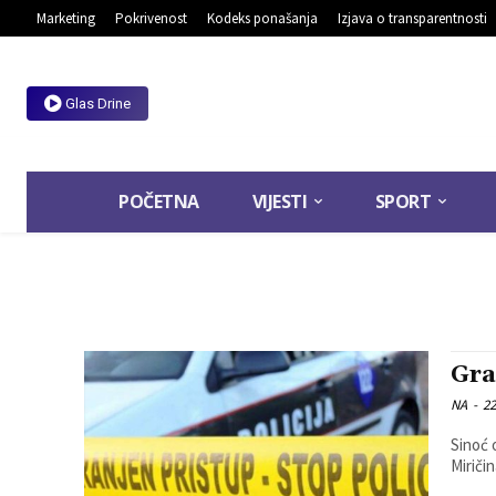
Marketing
Pokrivenost
Kodeks ponašanja
Izjava o transparentnosti
Glas Drine
POČETNA
VIJESTI
SPORT
Gra
NA
-
22
Sinoć 
Miriči