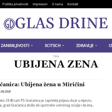
Politika privatnosti
Impressum
O nama
Kontakt
GLAS DRINE
ZANIMLJIVOSTI
SCITECH
ZDRAVLJE
I
TAG
UBIJENA ZENA
čanica: Ubijena žena u Miričini
.06.2026
oko 19.40 sati PS Gračanica je zaprimila prijavu da je u mjestu
na, grad Gračanica došlo do upotrebe vatrenog oružja i da ima...