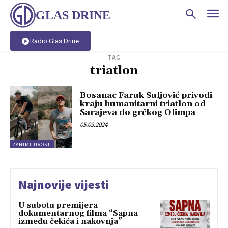
GLAS DRINE
Radio Glas Drine
TAG
triatlon
Bosanac Faruk Suljović privodi
kraju humanitarni triatlon od
Sarajeva do grčkog Olimpa
05.09.2024
ZANIMLJIVOSTI
Najnovije vijesti
U subotu premijera
dokumentarnog filma “Sapna
između čekića i nakovnja”