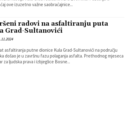
ćaj ove izuzetno važne saobraćajnice...
ršeni radovi na asfaltiranju puta
a Grad-Sultanovići
.11.2024
at asfaltiranja putne dionice Kula Grad-Sultanovići na području
došao je u završnu fazu polaganja asfalta. Prethodnog mjeseca
r za ljudska prava i izbjeglice Bosne...