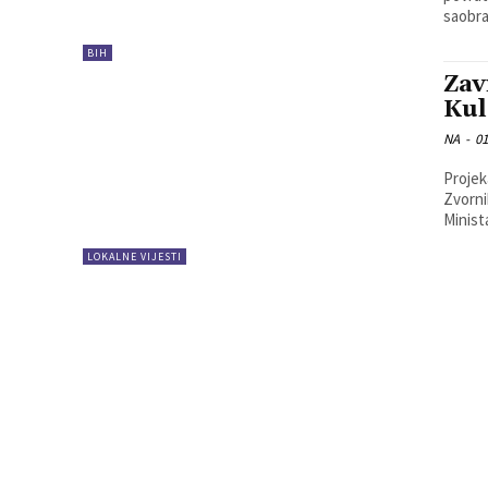
saobra
BIH
Zav
Kul
NA
-
01
Projek
Zvornika 
Minista
LOKALNE VIJESTI