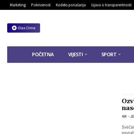
Marketing
Pokrivenost
Kodeks ponašanja
Izjava o transparentnosti
Glas Drine
POČETNA
VIJESTI
SPORT
Ozv
nas
NA
-
20
Svečan
povratni