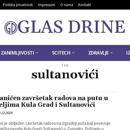
Politika privatnosti
Impressum
O nama
Kontakt
GLAS DRINE
ZANIMLJIVOSTI
SCITECH
ZDRAVLJE
I
TAG
sultanovići
aničen završetak radova na putu u
eljima Kula Grad i Sultanovići
.12.2024
o je obilježen završetak radova na izgradnji puta koji povezuje
čka naselja Kula Grad i Sultanovići u Zvorniku. Puštanju u