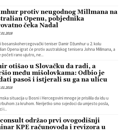
mhur protiv neugodnog Millmana na
tralian Openu, pobjednika
rovatno čeka Nadal
.01.2018
ji bosanskohercegovački teniser Damir Džumhur u 2. kolu
lian Opena igrat će protiv australskog tenisera Johna Millmana, a
 početi rano ujutro, ne...
ir otišao u Slovačku da radi, a
ršio među mišolovkama: Odbio je
dati pasoš i istjerali su ga na ulicu
.01.2018
ska situacija u Bosni i Hercegovini mnoge je prisilila da idu u
 trbuhom za kruhom. Nerijetko smo svjedoci da umjesto posla,
 i...
consult održao prvi ovogodišnji
inar KPE računovođa i revizora u