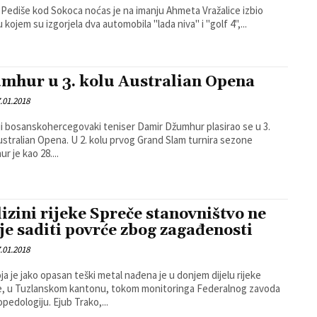
 Pediše kod Sokoca noćas je na imanju Ahmeta Vražalice izbio
 kojem su izgorjela dva automobila "lada niva" i "golf 4",...
mhur u 3. kolu Australian Opena
.01.2018
ji bosanskohercegovaki teniser Damir Džumhur plasirao se u 3.
ustralian Opena. U 2. kolu prvog Grand Slam turnira sezone
r je kao 28....
lizini rijeke Spreče stanovništvo ne
je saditi povrće zbog zagađenosti
.01.2018
oja je jako opasan teški metal nađena je u donjem dijelu rijeke
, u Tuzlanskom kantonu, tokom monitoringa Federalnog zavoda
za agropedologiju. Ejub Trako,...