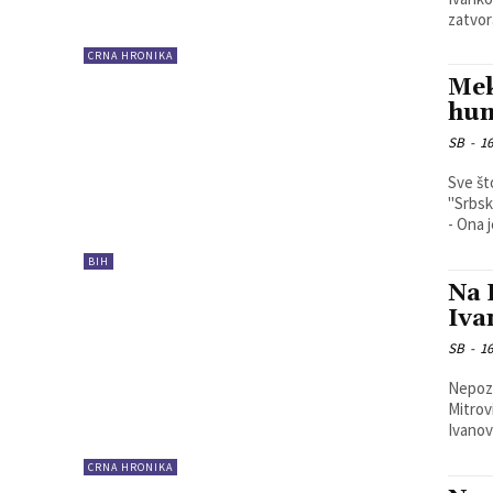
zatvor
CRNA HRONIKA
Mek
hum
SB
-
16
Sve št
"Srbsk
- Ona j
BIH
Na 
Iva
SB
-
16
Nepozn
Mitrovici. Lider Građanske inicijative "Srbija, dem
Ivanovi
CRNA HRONIKA