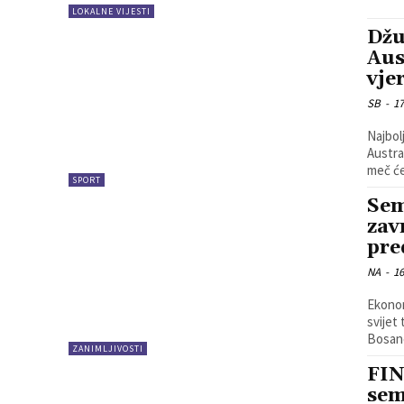
LOKALNE VIJESTI
Džu
Aus
vje
SB
-
17
Najbol
Austra
meč će
SPORT
Sem
zav
pre
NA
-
16
Ekonom
svijet
Bosanci
ZANIMLJIVOSTI
FIN
sem