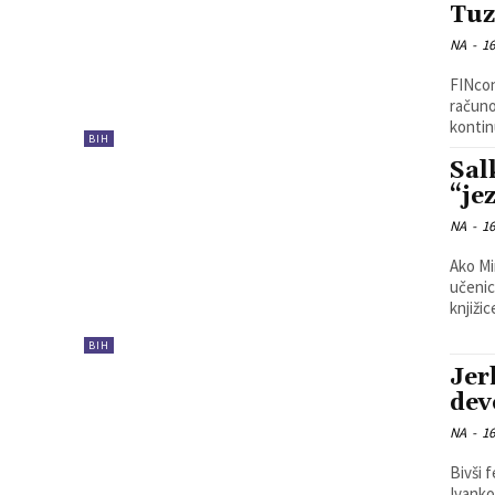
Tuz
NA
-
16
FINcon
računo
kontin
BIH
Sal
“je
NA
-
16
Ako Mi
učenic
knjižic
BIH
Jer
dev
NA
-
16
Bivši 
Ivanko