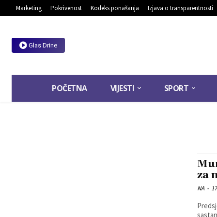
Marketing
Pokrivenost
Kodeks ponašanja
Izjava o transparentnosti
Glas Drine
POČETNA
VIJESTI
SPORT
Mun
za 
NA
-
17
Predsj
sastan