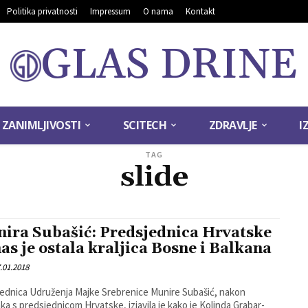
Politika privatnosti
Impressum
O nama
Kontakt
GLAS DRINE
ZANIMLJIVOSTI
SCITECH
ZDRAVLJE
I
TAG
slide
ira Subašić: Predsjednica Hrvatske
nas je ostala kraljica Bosne i Balkana
.01.2018
ednica Udruženja Majke Srebrenice Munire Subašić, nakon
ka s predsjednicom Hrvatske, izjavila je kako je Kolinda Grabar-