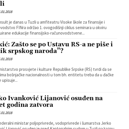
li
.01.2018
sult je danas u Tuzli u amfiteatru Visoke škole za finansije i
vodstvo FINra održao 1. ovogodišnji ciklus seminara u okviru
uirane edukacije finansijsko-računovodstvene...
kić: Zašto se po Ustavu RS-a ne piše i
zik srpskog naroda”?
.01.2018
nistarstvo prosvjete i kulture Republike Srpske (RS) tvrdi da se
ima bošnjačke nacionalnosti u tom bh. entitetu treba da u đačke
e upisuje...
ko Ivanković Lijanović osuđen na
et godina zatvora
.01.2018
federalni ministar poljoprivrede, vodoprivrede i šumarstva Jerko
vić Lijanović osuđen je pred Kantonalnim sudom u Tuzli na kaznu