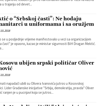
a u trajanju od devet...
tić o “Srbskoj časti”: Ne hodaju
anitarci u uniformama i sa oružjem
.01.2018
o se u posljednje vrijeme manifestovalo u vezi sa organizacijom
a čast" je opasno, kazao je ministar sigurnosti BiH Dragan Mektić.
e...
Kosovu ubijen srpski političar Oliver
nović
.01.2018
ati napadači ubili su Olivera Ivanovića jutros u Kosovskoj
okratija, pravda" Oliver
ć ranjen je u pucnjavi koja se jutros...