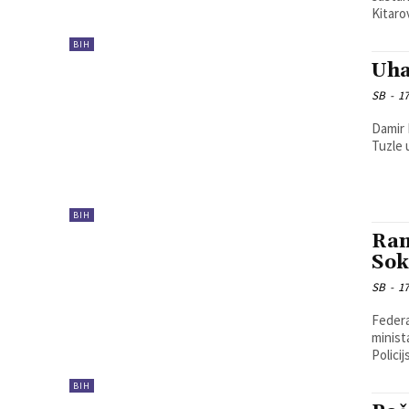
Kitarov
BIH
Uha
SB
-
17
Damir 
Tuzle 
BIH
Ram
Sok
SB
-
17
Federa
minist
Polici
BIH