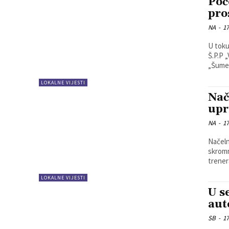
Poč
pro
NA
-
17
U toku
Š.P.P 
LOKALNE VIJESTI
Nač
upr
NA
-
17
Načeln
skromn
trener
LOKALNE VIJESTI
U s
aut
SB
-
17