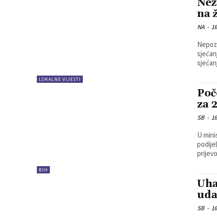
Nez
na 
NA
-
16
Nepozna
sjećanja na
sjećan
LOKALNE VIJESTI
Poč
za 
SB
-
16
U mini
podije
prijev
BIH
Uha
uda
SB
-
16