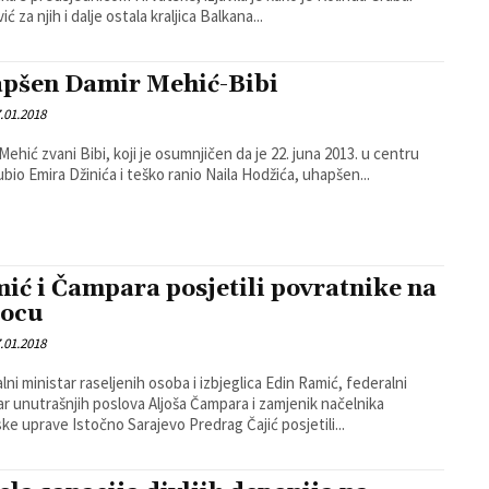
ić za njih i dalje ostala kraljica Balkana...
pšen Damir Mehić-Bibi
.01.2018
Mehić zvani Bibi, koji je osumnjičen da je 22. juna 2013. u centru
ubio Emira Džinića i teško ranio Naila Hodžića, uhapšen...
ić i Čampara posjetili povratnike na
ocu
.01.2018
lni ministar raseljenih osoba i izbjeglica Edin Ramić, federalni
ar unutrašnjih poslova Aljoša Čampara i zamjenik načelnika
jske uprave Istočno Sarajevo Predrag Čajić posjetili...