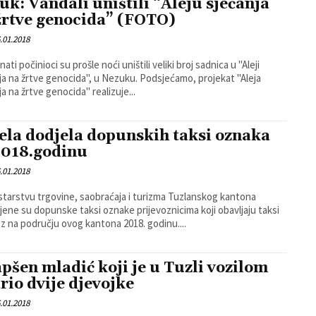
uk: Vandali uništili “Aleju sjećanja
žrtve genocida” (FOTO)
.01.2018
ti počinioci su prošle noći uništili veliki broj sadnica u "Aleji
 žrtve genocida", u Nezuku. Podsjećamo, projekat "Aleja
ja na žrtve genocida" realizuje...
ela dodjela dopunskih taksi oznaka
2018.godinu
.01.2018
starstvu trgovine, saobraćaja i turizma Tuzlanskog kantona
ljene su dopunske taksi oznake prijevoznicima koji obavljaju taksi
oz na području ovog kantona 2018. godinu....
pšen mladić koji je u Tuzli vozilom
rio dvije djevojke
.01.2018