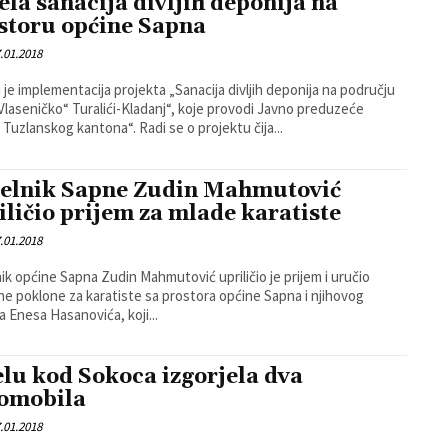
ela sanacija divljih deponija na
storu općine Sapna
.01.2018
 je implementacija projekta „Sanacija divljih deponija na području
„Vlaseničko“ Turalići-Kladanj“, koje provodi Javno preduzeće
„Šume Tuzlanskog kantona“. Radi se o projektu čija...
elnik Sapne Zudin Mahmutović
iličio prijem za mlade karatiste
.01.2018
ik općine Sapna Zudin Mahmutović upriličio je prijem i uručio
e poklone za karatiste sa prostora općine Sapna i njihovog
a Enesa Hasanovića, koji...
elu kod Sokoca izgorjela dva
omobila
.01.2018