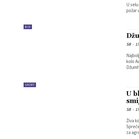
U selu
požar u
BIH
Džu
SB
-
17
Najbol
kolo A
Džumhu
SPORT
U b
smi
SB
-
17
Živa k
Spreče