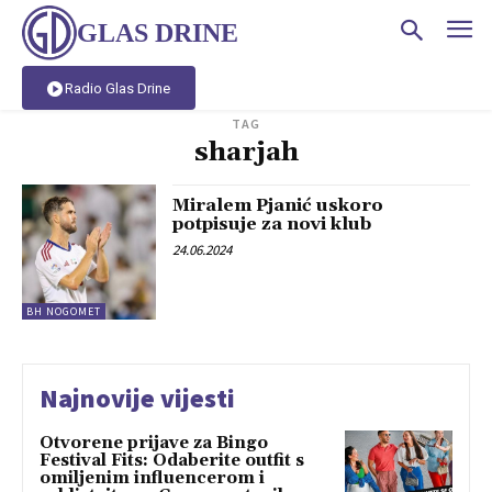
GLAS DRINE
Radio Glas Drine
TAG
sharjah
Miralem Pjanić uskoro
potpisuje za novi klub
24.06.2024
BH NOGOMET
Najnovije vijesti
Otvorene prijave za Bingo
Festival Fits: Odaberite outfit s
omiljenim influencerom i