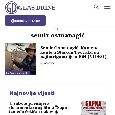
GLAS DRINE
Radio Glas Drine
TAG
semir osmanagić
Semir Osmanagić: Kamene
kugle u Starom Teočaku su
najintrigantnije u BiH (VIDEO)
31.05.2021
LOKALNE VIJESTI
Najnovije vijesti
U subotu premijera
dokumentarnog filma “Sapna
između čekića i nakovnja”