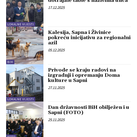
dotrajale table s nazivima ulica
17.12.2025
LOKALNE VIJESTI
Kalesija, Sapna i Živinice
pokreću inicijativu za regionalni
azil
05.12.2025
BIH
Privode se kraju radovi na
izgradnji i opremanju Doma
kulture u Sapni
27.11.2025
LOKALNE VIJESTI
Dan državnosti BiH obilježen i u
Sapni (FOTO)
25.11.2025
FOTO