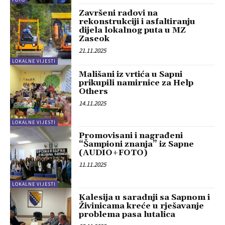
Završeni radovi na
rekonstrukciji i asfaltiranju
dijela lokalnog puta u MZ
Zaseok
21.11.2025
LOKALNE VIJESTI
Mališani iz vrtića u Sapni
prikupili namirnice za Help
Others
14.11.2025
LOKALNE VIJESTI
Promovisani i nagrađeni
“Šampioni znanja” iz Sapne
(AUDIO+FOTO)
11.11.2025
LOKALNE VIJESTI
Kalesija u saradnji sa Sapnom i
Živinicama kreće u rješavanje
problema pasa lutalica