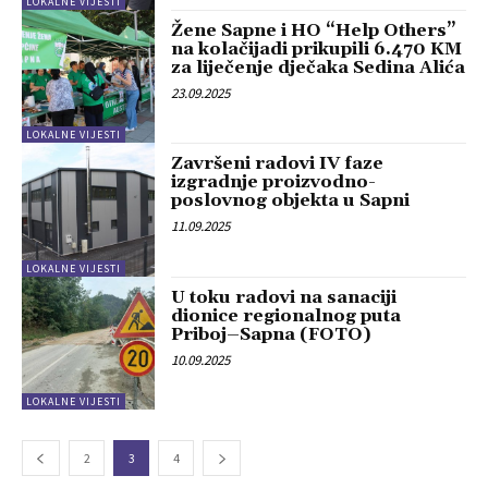
LOKALNE VIJESTI
Žene Sapne i HO “Help Others”
na kolačijadi prikupili 6.470 KM
za liječenje dječaka Sedina Alića
23.09.2025
LOKALNE VIJESTI
Završeni radovi IV faze
izgradnje proizvodno-
poslovnog objekta u Sapni
11.09.2025
LOKALNE VIJESTI
U toku radovi na sanaciji
dionice regionalnog puta
Priboj–Sapna (FOTO)
10.09.2025
LOKALNE VIJESTI
2
3
4