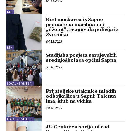
05.11.2025
BIH
Kod muškarca iz Sapne
pronađena marihuana i
„džoint“, reagovala policija iz
Zvornika
04.11.2025
BIH
Studijska posjeta sarajevskih
srednjoškolaca općini Sapna
31.10.2025
LOKALNE VIJESTI
Prijateljske utakmice mladih
odbojkašica u Sapni: Talenta
ima, klub na vidiku
20.10.2025
LOKALNE VIJESTI
JU Centar za socijalni rad