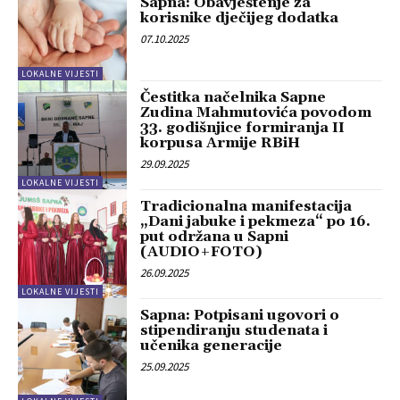
Sapna: Obavještenje za
korisnike dječijeg dodatka
07.10.2025
LOKALNE VIJESTI
Čestitka načelnika Sapne
Zudina Mahmutovića povodom
33. godišnjice formiranja II
korpusa Armije RBiH
29.09.2025
LOKALNE VIJESTI
Tradicionalna manifestacija
„Dani jabuke i pekmeza“ po 16.
put održana u Sapni
(AUDIO+FOTO)
26.09.2025
LOKALNE VIJESTI
Sapna: Potpisani ugovori o
stipendiranju studenata i
učenika generacije
25.09.2025