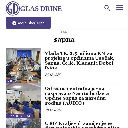
GLAS DRINE
Radio Glas Drine
TAG
sapna
Vlada TK: 2,5 miliona KM za
projekte u općinama Teočak,
Sapna, Čelić, Kladanj i Doboj
Istok
26.12.2025
BIH
Održana centralna javna
rasprava o Nacrtu budžeta
Općine Sapna za narednu
godinu (AUDIO)
18.12.2025
LOKALNE VIJESTI
U MZ Kraljevići zamijenjene