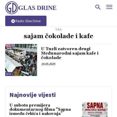
GLAS DRINE
Radio Glas Drine
TAG
sajam čokolade i kafe
U Tuzli zatvoren drugi
Međunarodni sajam kafe i
čokolade
19.05.2025
BIH
Najnovije vijesti
U subotu premijera
dokumentarnog filma “Sapna
između čekića i nakovnja”