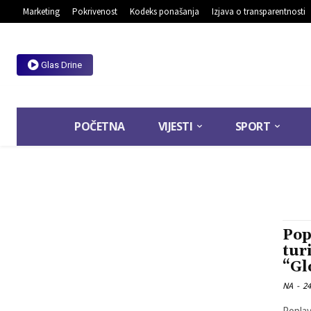
Marketing
Pokrivenost
Kodeks ponašanja
Izjava o transparentnosti
Glas Drine
POČETNA
VIJESTI
SPORT
Pop
tur
“Gl
NA
-
24
Poplava