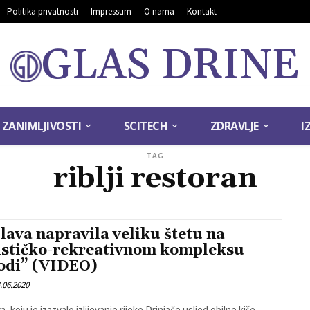
Politika privatnosti
Impressum
O nama
Kontakt
GLAS DRINE
ZANIMLJIVOSTI
SCITECH
ZDRAVLJE
I
TAG
riblji restoran
lava napravila veliku štetu na
ističko-rekreativnom kompleksu
odi” (VIDEO)
.06.2020
, koju je izazvalo izlijevanje rijeke Drinjače usljed obilne kiše,