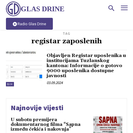
GLAS DRINE
Radio Glas Drine
TAG
registar zaposlenih
Objavljen Registar uposlenika u
institucijama Tuzlanskog
kantona: Informacije o gotovo
9000 uposlenika dostupne
javnosti
03.09.2024
BIH
Najnovije vijesti
U subotu premijera
dokumentarnog filma “Sapna
između čekića i nakovnja”