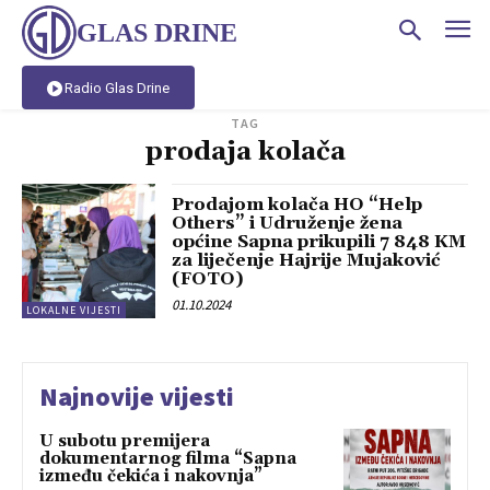
GLAS DRINE
Radio Glas Drine
TAG
prodaja kolača
Prodajom kolača HO “Help
Others” i Udruženje žena
općine Sapna prikupili 7 848 KM
za liječenje Hajrije Mujaković
(FOTO)
01.10.2024
LOKALNE VIJESTI
Najnovije vijesti
U subotu premijera
dokumentarnog filma “Sapna
između čekića i nakovnja”