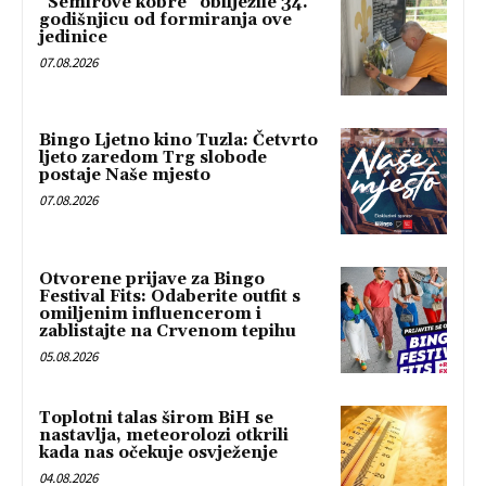
“Semirove kobre” obilježile 34.
godišnjicu od formiranja ove
jedinice
07.08.2026
Bingo Ljetno kino Tuzla: Četvrto
ljeto zaredom Trg slobode
postaje Naše mjesto
07.08.2026
Otvorene prijave za Bingo
Festival Fits: Odaberite outfit s
omiljenim influencerom i
zablistajte na Crvenom tepihu
05.08.2026
Toplotni talas širom BiH se
nastavlja, meteorolozi otkrili
kada nas očekuje osvježenje
04.08.2026