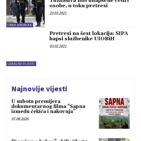
Tužilaštva BiH uhapšene četiri
osobe, u toku pretresi
23.03.2021
CRNA HRONIKA
Pretresi na šest lokacija: SIPA
hapsi službenike UIOBiH
03.02.2021
LOKALNE VIJESTI
Najnovije vijesti
U subotu premijera
dokumentarnog filma “Sapna
između čekića i nakovnja”
07.08.2026