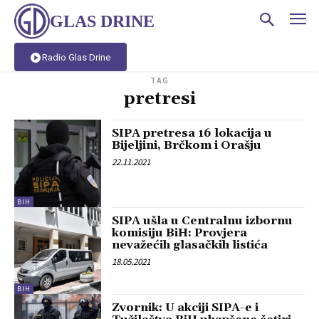
GLAS DRINE
Radio Glas Drine
TAG
pretresi
SIPA pretresa 16 lokacija u
Bijeljini, Brčkom i Orašju
22.11.2021
BIH
SIPA ušla u Centralnu izbornu
komisiju BiH: Provjera
nevažećih glasačkih listića
18.05.2021
BIH
Zvornik: U akciji SIPA-e i