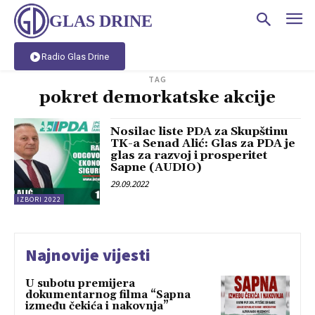
GLAS DRINE
Radio Glas Drine
TAG
pokret demorkatske akcije
Nosilac liste PDA za Skupštinu
TK-a Senad Alić: Glas za PDA je
glas za razvoj i prosperitet
Sapne (AUDIO)
29.09.2022
IZBORI 2022
Najnovije vijesti
U subotu premijera
dokumentarnog filma “Sapna
između čekića i nakovnja”