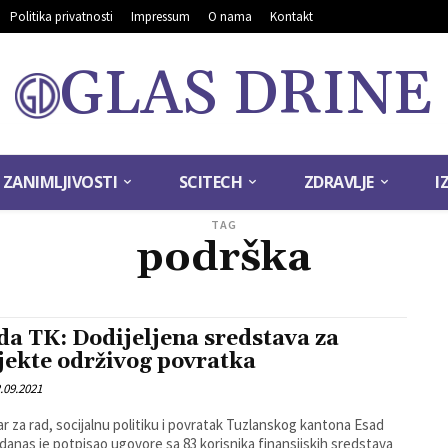
Politika privatnosti
Impressum
O nama
Kontakt
GLAS DRINE
ZANIMLJIVOSTI
SCITECH
ZDRAVLJE
I
TAG
podrška
da TK: Dodijeljena sredstava za
jekte održivog povratka
.09.2021
ar za rad, socijalnu politiku i povratak Tuzlanskog kantona Esad
 danas je potpisao ugovore sa 83 korisnika finansijskih sredstava