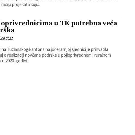
izaciju projekata koji...
joprivrednicima u TK potrebna veća
rška
.05.2021
ina Tuzlanskog kantona na jučerašnjoj sjednici je prihvatila
taj o realizaciji novčane podrške u poljoprivrednom i ruralnom
u u 2020. godini.