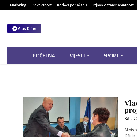
Marketing
Pokrivenost
Kodeks ponašanja
Izjava o transparentnosti
Glas Drine
POČETNA
VIJESTI
SPORT
Vla
pro
SB
-
22
Minist
Džidić