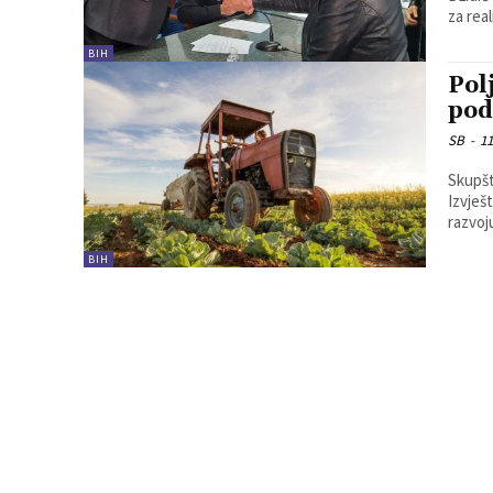
za real
BIH
Pol
pod
SB
-
11
Skupšt
Izvješ
razvoj
BIH