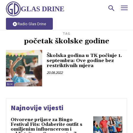
GLAS DRINE
Radio Glas Drine
TAG
početak školske godine
Školska godina u TK počinje 1.
septembra: Ove godine bez
restriktivnih mjera
20.08.2022
BIH
Najnovije vijesti
Otvorene prijave za Bingo
Festival Fits: Odaberite outfit s
omiljenim influencerom i