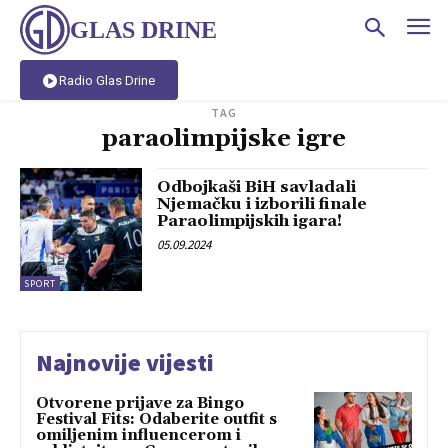
GLAS DRINE
Radio Glas Drine
TAG
paraolimpijske igre
Odbojkaši BiH savladali
Njemačku i izborili finale
Paraolimpijskih igara!
05.09.2024
SPORT
Najnovije vijesti
Otvorene prijave za Bingo
Festival Fits: Odaberite outfit s
omiljenim influencerom i