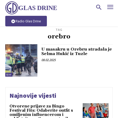
GLAS DRINE
Radio Glas Drine
TAG
orebro
U masakru u Orebru stradala je
Selma Hukić iz Tuzle
08.02.2025
BIH
Najnovije vijesti
Otvorene prijave za Bingo
Festival Fits: Odaberite outfit s
omiljenim influencerom i