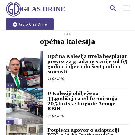
GLAS DRINE
Radio Glas Drine
TAG
općina kalesija
Općina Kalesija uvela besplatan
prevoz za građane starije od 65
godina i djecu do šest godina
starosti
21.02.2026
BIH
U Kalesiji obilježena
33.godišnjica od formiranja
205.brdske brigade Armije
RBiH
05.02.2026
BIH
Potpisan ugovor o adaptaciji