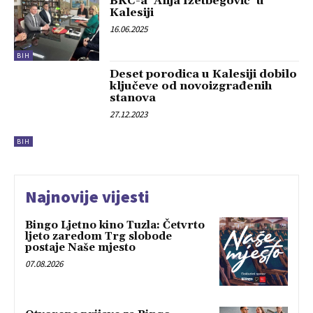
BKC-a ‘Alija Izetbegović’ u
Kalesiji
16.06.2025
BIH
Deset porodica u Kalesiji dobilo
ključeve od novoizgrađenih
stanova
27.12.2023
BIH
Najnovije vijesti
Bingo Ljetno kino Tuzla: Četvrto
ljeto zaredom Trg slobode
postaje Naše mjesto
07.08.2026