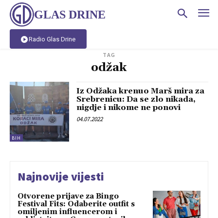
GLAS DRINE
Radio Glas Drine
TAG
odžak
Iz Odžaka krenuo Marš mira za
Srebrenicu: Da se zlo nikada,
nigdje i nikome ne ponovi
04.07.2022
BIH
Najnovije vijesti
Otvorene prijave za Bingo
Festival Fits: Odaberite outfit s
omiljenim influencerom i