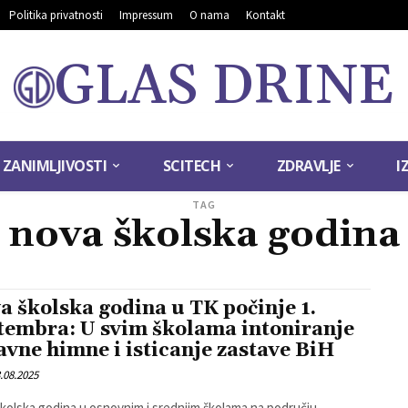
Politika privatnosti
Impressum
O nama
Kontakt
GLAS DRINE
ZANIMLJIVOSTI
SCITECH
ZDRAVLJE
I
TAG
nova školska godina
a školska godina u TK počinje 1.
tembra: U svim školama intoniranje
avne himne i isticanje zastave BiH
.08.2025
kolska godina u osnovnim i srednjim školama na području