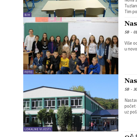
Tuzlan
Tim po
BIH
Nas
SB
-
01
Više o
u novo
FOTO
Nas
SB
-
30
Nastav
počet 
uz poš
LOKALNE VIJESTI