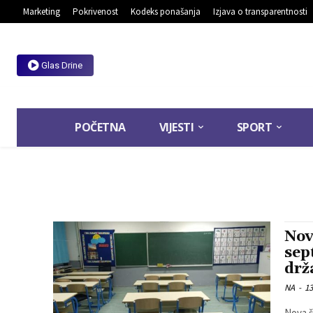
Marketing
Pokrivenost
Kodeks ponašanja
Izjava o transparentnosti
Glas Drine
POČETNA
VIJESTI
SPORT
Nov
sep
drž
NA
-
13
Nova š