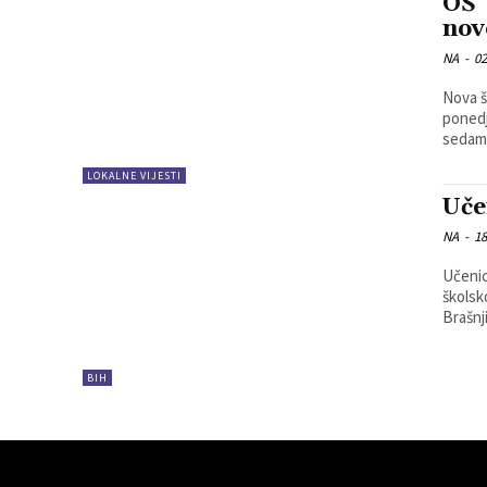
OŠ 
nov
NA
-
02
Nova š
ponedj
sedam 
LOKALNE VIJESTI
Uče
NA
-
18
Učenic
školsk
Brašnj
BIH