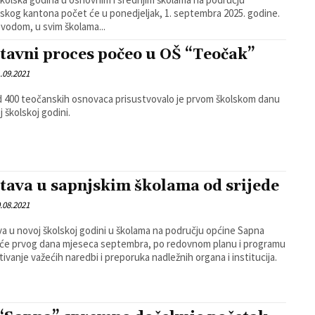
skog kantona počet će u ponedjeljak, 1. septembra 2025. godine.
vodom, u svim školama...
tavni proces počeo u OŠ “Teočak”
.09.2021
d 400 teočanskih osnovaca prisustvovalo je prvom školskom danu
j školskoj godini.
tava u sapnjskim školama od srijede
.08.2021
a u novoj školskoj godini u školama na području općine Sapna
će prvog dana mjeseca septembra, po redovnom planu i programu
tivanje važećih naredbi i preporuka nadležnih organa i institucija.