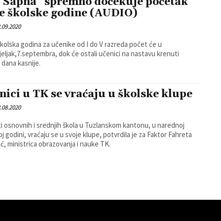
“Sapna” spremno dočekuje početak
e školske godine (AUDIO)
.09.2020
kolska godina za učenike od I do V razreda počet će u
eljak,7.septembra, dok će ostali učenici na nastavu krenuti
dana kasnije.
nici u TK se vraćaju u školske klupe
.08.2020
i osnovnih i srednjih škola u Tuzlanskom kantonu, u narednoj
oj godini, vraćaju se u svoje klupe, potvrdila je za Faktor Fahreta
ić, ministrica obrazovanja i nauke TK.