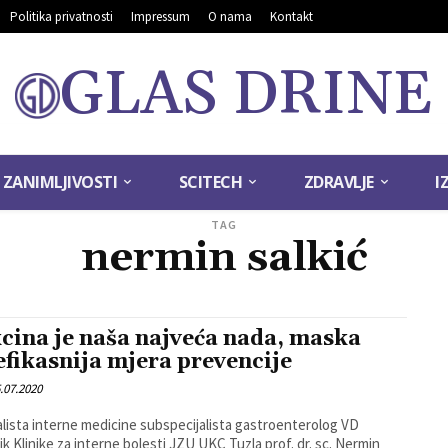
Politika privatnosti
Impressum
O nama
Kontakt
GLAS DRINE
ZANIMLJIVOSTI
SCITECH
ZDRAVLJE
I
TAG
nermin salkić
cina je naša najveća nada, maska
efikasnija mjera prevencije
.07.2020
alista interne medicine subspecijalista gastroenterolog VD
ik Klinike za interne bolesti JZU UKC Tuzla prof. dr. sc. Nermin