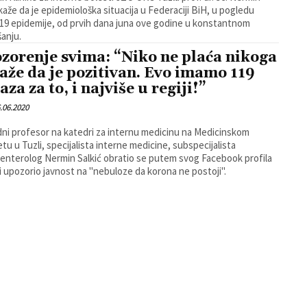
 kaže da je epidemiološka situacija u Federaciji BiH, u pogledu
19 epidemije, od prvih dana juna ove godine u konstantnom
anju.
zorenje svima: “Niko ne plaća nikoga
laže da je pozitivan. Evo imamo 119
za za to, i najviše u regiji!”
.06.2020
ni profesor na katedri za internu medicinu na Medicinskom
etu u Tuzli, specijalista interne medicine, subspecijalista
enterolog Nermin Salkić obratio se putem svog Facebook profila
i upozorio javnost na "nebuloze da korona ne postoji".