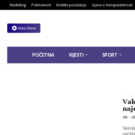
Marketing
Pokrivenost
Kodeks ponašanja
Izjava o transparentnosti
Glas Drine
POČETNA
VIJESTI
SPORT
Vak
naj
NA
-
05
Specij
načeln