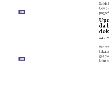
Salkić
Covid-
BIH
pogorš
Upo
da 
doka
NA
-
26
Vanred
fakult
gastro
BIH
kako b