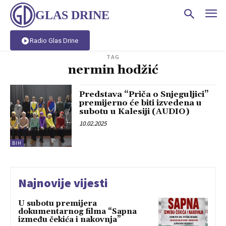
GLAS DRINE
Radio Glas Drine
TAG
nermin hodžić
Predstava “Priča o Snjeguljici”
premijerno će biti izvedena u
subotu u Kalesiji (AUDIO)
10.02.2025
BIH
Najnovije vijesti
U subotu premijera
dokumentarnog filma “Sapna
između čekića i nakovnja”