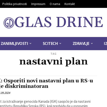
Politika privatnosti
Impressum
O nama
Kontakt
GLAS DRINE
ZANIMLJIVOSTI
SCITECH
ZDRAVLJE
I
TAG
nastavni plan
: Osporiti novi nastavni plan u RS-u
 je diskriminatoran
.09.2024
ut za istraživanje genocida Kanada (IGK) saopćio je da nastavni
 entitetu Republika Srpska (RS), koji predviđa da u osnovnim