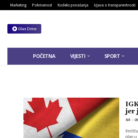
Marketing
Pokrivenost
Kodeks ponašanja
Izjava o transparentnosti
Glas Drine
POČETNA
VIJESTI
SPORT
IGK
jer
NA
-
06
Instit
plan u