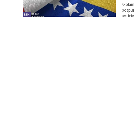
školam
potpun
BIH
anticiv