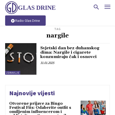
GLAS DRINE
Radio Glas Drine
TAG
nargile
Svjetski dan bez duhanskog
dima: Nargile i cigarete
konzumiraju čak i osnovci
31.01.2025
ZDRAVLJE
Najnovije vijesti
Otvorene prijave za Bingo
Festival Fits: Odaberite outfit s
omiljenim influencerom i