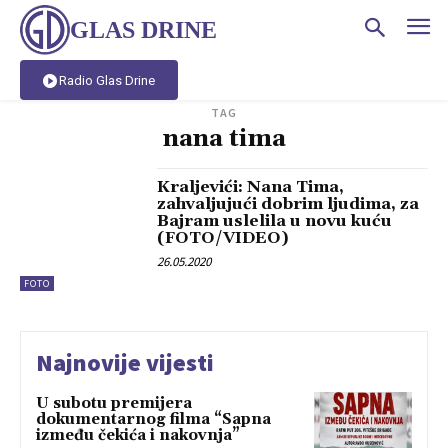
GLAS DRINE
Radio Glas Drine
TAG
nana tima
Kraljevići: Nana Tima,
zahvaljujući dobrim ljudima, za
Bajram uslelila u novu kuću
(FOTO/VIDEO)
26.05.2020
FOTO
Najnovije vijesti
U subotu premijera
dokumentarnog filma “Sapna
između čekića i nakovnja”