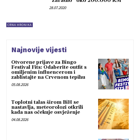
“zaradio” oko 200.000 KM
28.07.2020
CRNA HRONIKA
Najnovije vijesti
Otvorene prijave za Bingo
Festival Fits: Odaberite outfit s
omiljenim influencerom i
zablistajte na Crvenom tepihu
05.08.2026
Toplotni talas širom BiH se
nastavlja, meteorolozi otkrili
kada nas očekuje osvježenje
04.08.2026