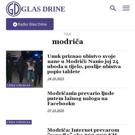
GLAS DRINE
Radio Glas Drine
TAG
modriča
Unuk priznao ubistvo svoje
nane u Modriči: Nanio joj 24
uboda u tijelo, poslije ubistva
popio tablete
24.10.2023
CRNA HRONIKA
Modričanin prevario ljude
putem lažnog naloga na
Facebooku
07.10.2020
CRNA HRONIKA
Modriča: Internet prevarom