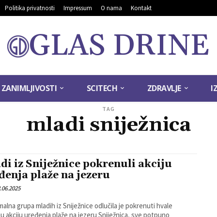
Politika privatnosti
Impressum
O nama
Kontakt
GLAS DRINE
ZANIMLJIVOSTI
SCITECH
ZDRAVLJE
I
TAG
mladi sniježnica
di iz Sniježnice pokrenuli akciju
đenja plaže na jezeru
.06.2025
alna grupa mladih iz Sniježnice odlučila je pokrenuti hvale
nu akciju uređenja plaže na jezeru Sniježnica, sve potpuno