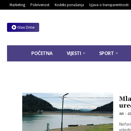
Marketing
Pokrivenost
Kodeks ponašanja
Izjava o transparentnosti
Glas Drine
POČETNA
VIJESTI
SPORT
Mla
ure
NA
-
03
Neform
vrijed