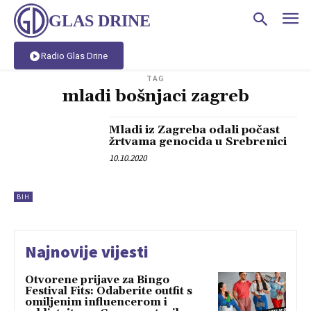
GLAS DRINE
Radio Glas Drine
TAG
mladi bošnjaci zagreb
Mladi iz Zagreba odali počast
žrtvama genocida u Srebrenici
10.10.2020
BIH
Najnovije vijesti
Otvorene prijave za Bingo
Festival Fits: Odaberite outfit s
omiljenim influencerom i