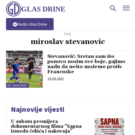
GLAS DRINE
Radio Glas Drine
TAG
miroslav stevanovic
Stevanović: Sretan sam što
ponovo nosim ove boje, gajimo
nadu da nešto možemo protiv
Francuske
25.03.2021
BH NOGOMET
Najnovije vijesti
U subotu premijera
dokumentarnog filma “Sapna
između čekića i nakovnja”