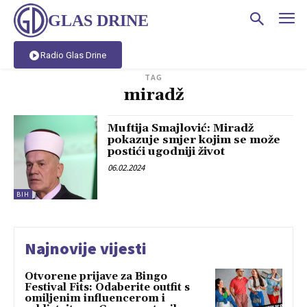
GLAS DRINE
Radio Glas Drine
TAG
miradž
Muftija Smajlović: Miradž
pokazuje smjer kojim se može
postići ugodniji život
06.02.2024
BIH
Najnovije vijesti
Otvorene prijave za Bingo
Festival Fits: Odaberite outfit s
omiljenim influencerom i