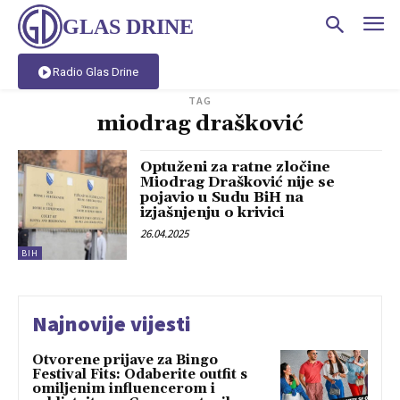
GLAS DRINE
Radio Glas Drine
TAG
miodrag drašković
Optuženi za ratne zločine
Miodrag Drašković nije se
pojavio u Sudu BiH na
izjašnjenju o krivici
26.04.2025
BIH
Najnovije vijesti
Otvorene prijave za Bingo
Festival Fits: Odaberite outfit s
omiljenim influencerom i