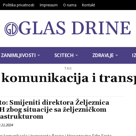
Politika privatnosti
Impressum
O nama
Kontakt
GLAS DRINE
ZANIMLJIVOSTI
SCITECH
ZDRAVLJE
I
TAG
 komunikacija i trans
to: Smijeniti direktora Željeznica
H zbog situacije sa željezničkom
rastrukturom
.11.2024
ar komunikacija i transporta Bosne i Hercegovine Edin Forto