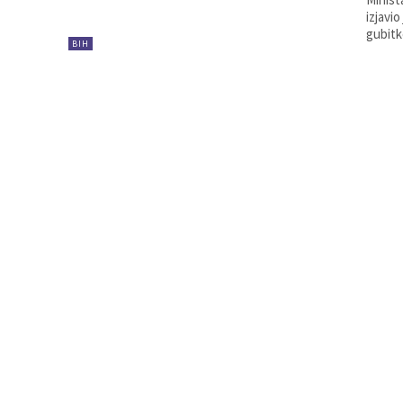
izjavi
gubitke
BIH