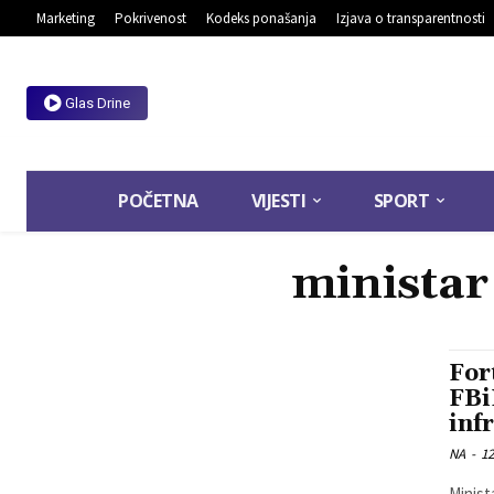
Marketing
Pokrivenost
Kodeks ponašanja
Izjava o transparentnosti
Glas Drine
POČETNA
VIJESTI
SPORT
ministar
For
FBi
inf
NA
-
12
Minist