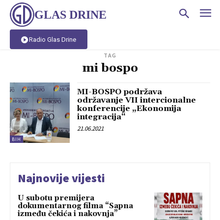
GLAS DRINE
Radio Glas Drine
TAG
mi bospo
MI-BOSPO podržava
održavanje VII intercionalne
konferencije „Ekonomija
integracija“
21.06.2021
BIH
Najnovije vijesti
U subotu premijera
dokumentarnog filma “Sapna
između čekića i nakovnja”