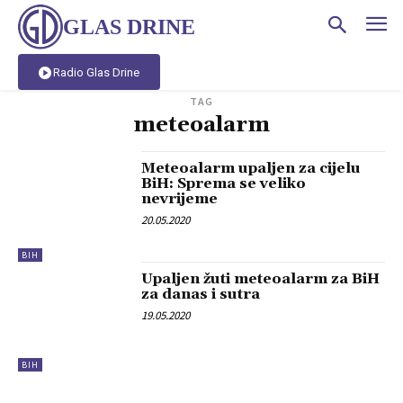
GLAS DRINE
Radio Glas Drine
TAG
meteoalarm
Meteoalarm upaljen za cijelu
BiH: Sprema se veliko
nevrijeme
20.05.2020
BIH
Upaljen žuti meteoalarm za BiH
za danas i sutra
19.05.2020
BIH