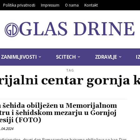
Politika privatnosti
Impressum
O nama
Kontakt
GLAS DRINE
ZANIMLJIVOSTI
SCITECH
ZDRAVLJE
I
TAG
jalni centar gornja k
 šehida obilježen u Memorijalnom
tru i šehidskom mezarju u Gornjoj
esiji (FOTO)
.04.2024
adicionalno, drugi dan Ramazanskog bajrama obilježava se kao Dan