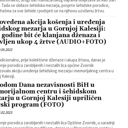
. Tada se obilaze šehidska mezarja, posjete šehidske porodice,
 hatma za sve šehide i podsjeti se na njihovu uzvišenu žrtvu.
ovedena akcija košenja i uređenja
idskog mezarja u Gornjoj Kalesiji:
 godine bit će klanjana dženaza i
vljen ukop 4 žrtve (AUDIO+FOTO)
.05.2023
adicionalno, prije kolektivne dženaze i ukupa žrtava, danas je
nje porodica zarobljenih i nestalih lica općine Zvornik
zovalo akciju uređenja šehidskog mezarja i memorijalnog centra u
 Kalesiji.
odom Dana nezavisnosti BiH u
orijalnom centru i šehidskom
arju u Gornjoj Kalesiji upriličen
rski program (FOTO)
.02.2023
nje porodica zarobljenih i nestalih lica Opštine Zvornik, u saradnji