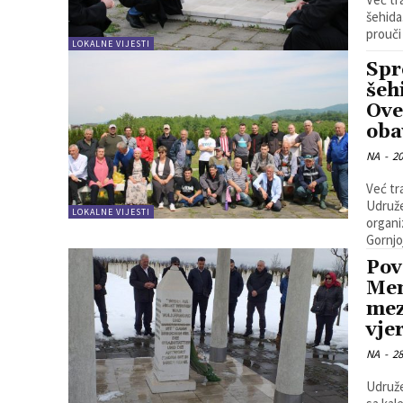
šehida
prouči
LOKALNE VIJESTI
Spr
šeh
Ove
oba
NA
-
20
Već tr
Udruže
LOKALNE VIJESTI
organi
Gornjoj
Pov
Mem
mez
vje
NA
-
28
Udruže