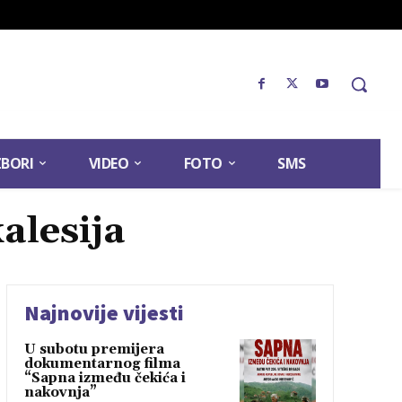
ZBORI
VIDEO
FOTO
SMS
alesija
Najnovije vijesti
U subotu premijera
dokumentarnog filma
“Sapna između čekića i
nakovnja”