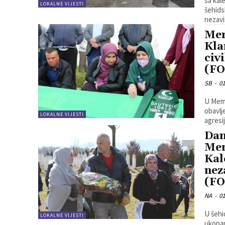
sa kal
LOKALNE VIJESTI
šehids
nezavi
Mem
Kla
civ
(F
SB
-
01
U Memo
obavlj
LOKALNE VIJESTI
agresi
Dan
Mem
Kal
nez
(F
NA
-
01
U šehi
LOKALNE VIJESTI
ukopan