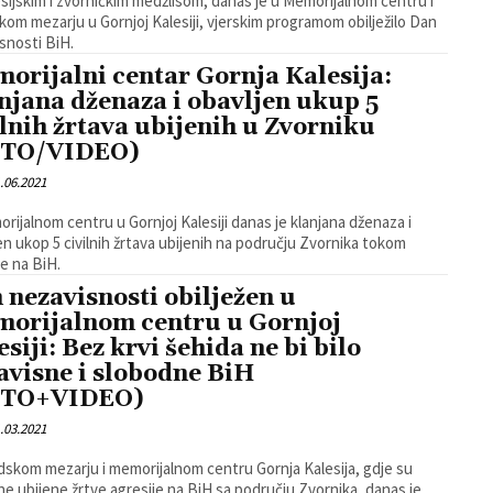
esijskim i zvorničkim medžlisom, danas je u Memorijalnom centru i
kom mezarju u Gornjoj Kalesiji, vjerskim programom obilježilo Dan
snosti BiH.
orijalni centar Gornja Kalesija:
njana dženaza i obavljen ukup 5
ilnih žrtava ubijenih u Zvorniku
OTO/VIDEO)
.06.2021
rijalnom centru u Gornjoj Kalesiji danas je klanjana dženaza i
en ukop 5 civilnih žrtava ubijenih na području Zvornika tokom
je na BiH.
 nezavisnosti obilježen u
orijalnom centru u Gornjoj
esiji: Bez krvi šehida ne bi bilo
avisne i slobodne BiH
OTO+VIDEO)
.03.2021
dskom mezarju i memorijalnom centru Gornja Kalesija, gdje su
e ubijene žrtve agresije na BiH sa području Zvornika, danas je