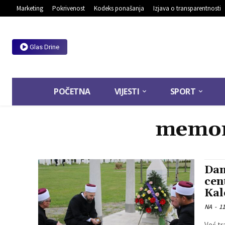
Marketing
Pokrivenost
Kodeks ponašanja
Izjava o transparentnosti
Glas Drine
POČETNA
VIJESTI
SPORT
memori
Dan
cen
Kal
NA
-
11
Već tr